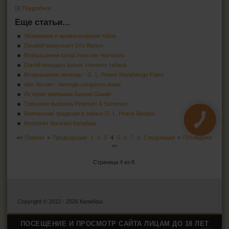
Подробнее...
Еще статьи...
Увлажняем и ароматизируем табак
Davidoff выпускает Oro Blanco
Возвращение сигар Уинстон Черчилль
Dunhill покидает рынок элитного табака
Возвращение легенды - G. L. Pease Stonehenge Flake
Аво Увезян - легенда сигарного мира
История компании Samuel Gawith
Табачная фабрика Petersen & Sorensen
Британские традиции в табаке G. L. Pease Sextant
КНОПКА
ЗВ'ЯЗКУ
Интернет Магазин Калабаш
<<
Первая
<
Предыдущая
1
2
3
4
5
6
7
8
Следующая
>
Последняя
>>
Страница 4 из 8.
Copyright © 2012 - 2026 Калабаш.
ПОСЕЩЕНИЕ И ПРОСМОТР САЙТА ЛИЦАМ ДО 18 ЛЕТ