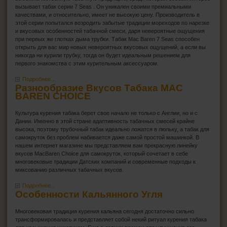
ПЕПЕЛЬНИЦЫ
вызывает табак серии 7 Seas . Он уникален своими премиальными
качествами, и относительно, имеет не высокую цену. Производитель в
этой серии попытался возродить забытые традиции мореходов по нарезке
HEADSHOP (ХЭДШОП)
и вкусовых особенностей табачной смеси, даря невероятные ощущения
при первых же глотках дыма трубки. Табак Mac Baren 7 Seas способен
открыть для вас мир новых невероятных вкусовых ощущений, а если вы
КАЛЬЯНЫ И ВСЁ ДЛЯ НИХ
никогда ни курили трубку, тогда он будет идеальным решением для
первого знакомства с этим курительным аксессуаром.
Подробнее...
Разнообразие Вкусов Табака MAC
BAREN CHOICE
Культура курения табака берет свое начало не только с Англии, но и с
Дании. Именно в этой стране адаптивность табачных смесей крайне
высока, поэтому трубочный табак идеально ложатся в люльку, а табак для
самокруток без проблем набивается даже самой простой машинкой. В
нашем интернет магазине мы представляем вам прекрасную линейку
вкусов MacBaren Choice для самокруток, который сочетает в себе
многовековые традиции Датских компаний и современные подходы к
миксованию различных табачных вкусов.
Подробнее...
Особенности Кальянного Угля
Многовековая традиция курения кальяна сегодня достаточно сильно
трансформировалась и представляет собой некий ритуал курения табака