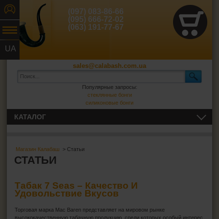
(097) 083-86-66
(095) 666-72-02
(063) 191-77-67
UA
RU
sales@calabash.com.ua
Популярные запросы:
стеклянные бонги
силиконовые бонги
КАТАЛОГ
ТРУБКИ И ВСЁ ДЛЯ НИХ
Магазин Калабаш
> Статьи
СИГАРЫ, СИГАРИЛЛЫ И ВСЁ ДЛЯ НИХ
СТАТЬИ
ВСЁ ДЛЯ СИГАРЕТ И САМОКРУТОК
Табак 7 Seas – Качество И
Удовольствие Вкусов
ЗАЖИГАЛКИ
Торговая марка Mac Baren представляет на мировом рынке
высококачественную табачную продукцию, среди которых особый интерес