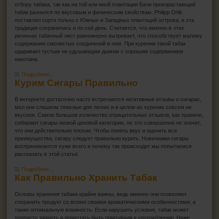
отбору табака, так как на той или иной плантации Бали произрастающий
табак разнился по вкусовым и физическим свойствам. Philipp Orlik
поставлял сорта только с Южных и Западных плантаций острова, и эта
традиция сохранилась и по сей день. Считается, что именно в этих
регионах табачный лист равномерно вызревает, что способствует малому
содержанию смолистых соединений в нем. При курении такой табак
одаривает густым не удушающим дымом с хорошим содержанием
никотина.
Подробнее...
Курим Сигары Правильно
В интернете достаточно часто встречаются негативные отзывы о сигарах,
мол они слишком тяжелые для легких и в целом их курение совсем не
вкусное. Самое большое количество отрицательных отзывов, как правило,
собирают сигары низкой ценовой категории, но это совершенно не значит,
что они действительно плохие. Чтобы понять вкус и оценить все
преимущества, сигару следует правильно курить. Новичками сигары
воспринимаются хуже всего и почему так происходит мы попытаемся
рассказать в этой статье.
Подробнее...
Как Правильно Хранить Табак
Основы хранения табака крайне важны, ведь именно они позволяют
сохранить продукт со всеми своими ароматическими особенностями, а
также оптимальную влажность. Если нарушить условия, табак может
попросту запреть и перестать быть пригодным к употреблению. Ниже