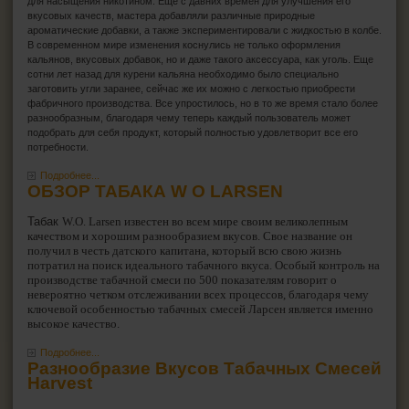
для насыщения никотином. Еще с давних времен для улучшения его
вкусовых качеств, мастера добавляли различные природные
ароматические добавки, а также экспериментировали с жидкостью в колбе.
В современном мире изменения коснулись не только оформления
кальянов, вкусовых добавок, но и даже такого аксессуара, как уголь. Еще
сотни лет назад для курени кальяна необходимо было специально
заготовить угли заранее, сейчас же их можно с легкостью приобрести
фабричного производства. Все упростилось, но в то же время стало более
разнообразным, благодаря чему теперь каждый пользователь может
подобрать для себя продукт, который полностью удовлетворит все его
потребности.
Подробнее...
ОБЗОР ТАБАКА W O LARSEN
Табак
W.O. Larsen известен во всем мире своим великолепным
качеством и хорошим разнообразием вкусов. Свое название он
получил в честь датского капитана, который всю свою жизнь
потратил на поиск идеального табачного вкуса. Особый контроль на
производстве табачной смеси по 500 показателям говорит о
невероятно четком отслеживании всех процессов, благодаря чему
ключевой особенностью табачных смесей Ларсен является именно
высокое качество.
Подробнее...
Разнообразие Вкусов Табачных Смесей
Harvest