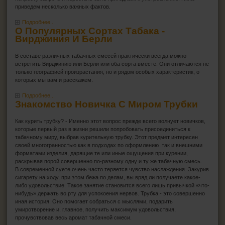
приведем несколько важных фактов.
Подробнее...
О Популярных Сортах Табака -
Вирджиния И Берли
В составе различных табачных смесей практически всегда можно
встретить Вирджинию или Бёрли или оба сорта вместе. Они отличаются не
только географией произрастания, но и рядом особых характеристик, о
которых мы вам и расскажем.
Подробнее...
Знакомство Новичка С Миром Трубки
Как курить трубку? - Именно этот вопрос прежде всего волнует новичков,
которые первый раз в жизни решили попробовать присоединиться к
табачному миру, выбрав курительную трубку. Этот предмет интересен
своей многогранностью как в подходах по оформлению .так и внешними
форматами изделия, дарящие те или иные ощущения при курении,
раскрывая порой совершенно по-разному одну и ту же табачную смесь.
В современной суете очень часто теряется чувство наслаждения. Закурив
сигарету на ходу, при этом бежа по делам, вы вряд ли получаете какое-
либо удовольствие. Такое занятие становится всего лишь привычкой «что-
нибудь» держать во рту для успокоения нервов. Трубка - это совершенно
иная история. Оно помогает собраться с мыслями, подарить
умиротворение и, главное, получить максимум удовольствия,
прочувствовав весь аромат табачной смеси.