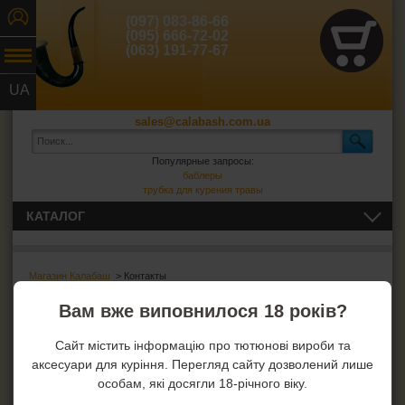
(097) 083-86-66
(095) 666-72-02
(063) 191-77-67
UA
RU
sales@calabash.com.ua
Популярные запросы:
баблеры
трубка для курения травы
КАТАЛОГ
ТРУБКИ И ВСЁ ДЛЯ НИХ
Магазин Калабаш
> Контакты
СИГАРЫ, СИГАРИЛЛЫ И ВСЁ ДЛЯ НИХ
Наши контакты
Вам вже виповнилося 18 років?
ВСЁ ДЛЯ СИГАРЕТ И САМОКРУТОК
Интернет магазин Calabash
Сайт містить інформацію про тютюнові вироби та
аксесуари для куріння. Перегляд сайту дозволений лише
Наши телефоны:
ЗАЖИГАЛКИ
особам, які досягли 18-річного віку.
☎:
(099) 666-72-02
☎:
(097) 083-86-66
☎:
(063) 191-