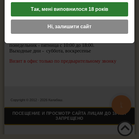
ПЕПЕЛЬНИЦЫ
77-67
Так, мені виповнилося 18 років
Наш email:
HEADSHOP (ХЭДШОП)
✉:
sales@calabash.com.ua
Ні, залишити сайт
КАЛЬЯНЫ И ВСЁ ДЛЯ НИХ
Режим работы:
понедельник - пятница с 10:00 до 18:00.
Выходные дни - суббота, воскресенье
Визит в офис только по предварительному звонку
Copyright © 2012 - 2026 Калабаш.
КНОПКА
ЗВ'ЯЗКУ
ПОСЕЩЕНИЕ И ПРОСМОТР САЙТА ЛИЦАМ ДО 18 ЛЕТ
ЗАПРЕЩЕНО