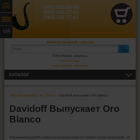
(097) 083-86-66
(095) 666-72-02
(063) 191-77-67
UA
RU
sales@calabash.com.ua
Популярные запросы:
пепельницы
пластиковые гриндеры
КАТАЛОГ
ТРУБКИ И ВСЁ ДЛЯ НИХ
Магазин Калабаш
>
Статьи
> Davidoff выпускает Oro Blanco
СИГАРЫ, СИГАРИЛЛЫ И ВСЁ ДЛЯ НИХ
Davidoff Выпускает Oro
ВСЁ ДЛЯ СИГАРЕТ И САМОКРУТОК
Blanco
ЗАЖИГАЛКИ
Компания«Davidoff» известна во всем мире не только своим качеством, но