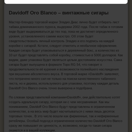
Davidoff Oro Blanco – винтажные сигары
Мастер-блендер торговой марки Эладио Диас лично будет отбирать лист
табака доминиканского пуроса, выдержки 2002 года. После табак в готовим
виде будет выдерживаться до тех пор, пока не достигнет определенного
уровня, установленного самим маэстро. Об этом будет
свидетельствовать личный контроль Эладио и его подпись на каждой
коробке с сигарой. Кстати, следует отметить и необычное оформление.
Каждая сигара будет упаковываться в деревянный бокс, а количество из
10 шт будет представлять собой коробку, стоимостью в 5000 долларов. Как
видим, даже упаковка будет являться целым достоянием искусства. Сама
сигара будет выпущена в формате Торо RG 54, что говорит о
продолжительности её курения и возможности полнейшего наслаждения
при вкушении абсолютного вкуса. В торговой марке «Davidoff» заявляют,
что потрачено много сил не только на поиски качественного табачного
листа, но и дерева, используемого для упаковки, поэтому каждая деталь
Davidoff Oro Blanco очень точно выверена и подобрана.
По словам представителей компании«Davidoff», они действительно хотят
создать идеальную сигару, которая ни с чем несравнимая. Как мы
пониманием, Davidoff Oro Blanco будут представлены в ограниченном
количестве, а на весь мир будет насчитываться с ними лишь десяток
торговых точек.. В это число вошли как фирменные, так и нефирменные
ритейлеры. Особый подход и ограниченное количество Davidoff Oro Blanco
сразу же повышает их ценность, и, возможно, когда-то такая сигара
окажется и в вашей коллекции.