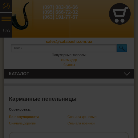
(097) 083-86-66
(095) 666-72-02
(063) 191-77-67
UA
RU
sales@calabash.com.ua
Популярные запросы:
хьюмидор
бланты
КАТАЛОГ
ТРУБКИ И ВСЁ ДЛЯ НИХ
СИГАРЫ, СИГАРИЛЛЫ И ВСЁ ДЛЯ НИХ
Карманные пепельницы
Сортировка:
ВСЁ ДЛЯ СИГАРЕТ И САМОКРУТОК
По популярности
Сначала дешевые
Сначала дорогие
Сначала новинки
ЗАЖИГАЛКИ