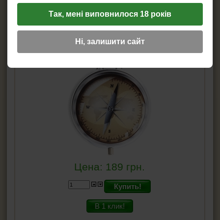
Так, мені виповнилося 18 років
Пепельница карманная Atomic Компас
0246011-1
Ні, залишити сайт
Цена:
189
грн.
Купить!
В 1 клик!