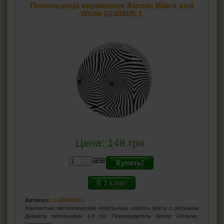
Пепельница карманная Atomic Black and
ПЕПЕЛЬНИЦЫ
White 0246805-1
Пепельницы для сигарет
Пепельницы бездымные
Пепельницы карманные
Пепельницы автомобильные
Пепельницы для трубок
Пепельницы для сигар
HEADSHOP (ХЭДШОП)
КАЛЬЯНЫ И ВСЁ ДЛЯ НИХ
Цена:
148
грн.
Купить!
В 1 клик!
Артикул:
cl-0246805-1
Компактная металлическая пепельница черного цвета с рисунком
Диаметр пепельницы 4.8 см. Производитель Atomic (Атомик,