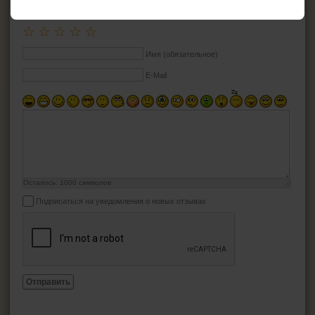
ДОБАВИТЬ ОТЗЫВ
☆
☆
☆
☆
☆
Имя (обязательное)
E-Mail
Осталось:
1000
символов
Подписаться на уведомления о новых отзывах
Отправить