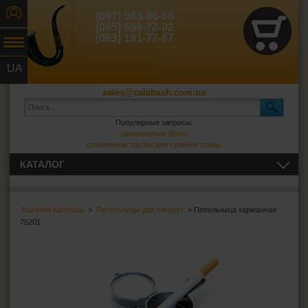
(097) 083-86-66
(095) 666-72-02
(063) 191-77-67
UA
RU
sales@calabash.com.ua
Популярные запросы:
силиконовые бонги
стеклянные трубки для курения травы
КАТАЛОГ
ТРУБКИ И ВСЁ ДЛЯ НИХ
Магазин Калабаш
>
Пепельницы для сигарет
> Пепельница карманная
СИГАРЫ, СИГАРИЛЛЫ И ВСЁ ДЛЯ НИХ
76201
ВСЁ ДЛЯ СИГАРЕТ И САМОКРУТОК
ЗАЖИГАЛКИ