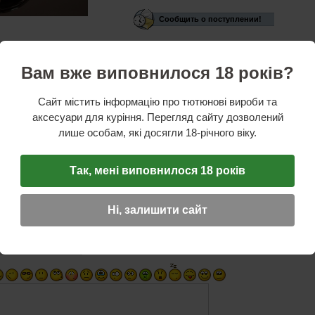
Сообщить о поступлении!
сейчас нет в наличии.
Вам вже виповнилося 18 років?
стики
итель: --
Сайт містить інформацію про тютюнові вироби та
алл, кожзам
аксесуари для куріння. Перегляд сайту дозволений
озовый
лише особам, які досягли 18-річного віку.
ая информация: карманная, со стразами
Так, мені виповнилося 18 років
ОТЗЫВ
☆
☆
☆
Ні, залишити сайт
Имя (обязательное)
E-Mail