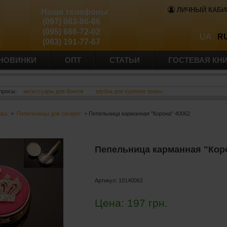
ЛИЧНЫЙ КАБИ
Наши телефоны
(097) 083-86-66
(095) 666-72-02
UA
R
(063) 191-77-67
НОВИНКИ
ОПТ
СТАТЬИ
ГОСТЕВАЯ КН
просы:
аксессуары для бонгов
трубка для курения травы
баш
>
Пепельницы для сигарет
> Пепельница карманная "Корона" 40062
Пепельница карманная "Кор
Артикул:
10140062
Цена:
197
грн.