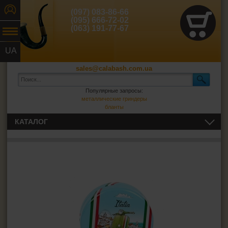
(097) 083-86-66
(095) 666-72-02
(063) 191-77-67
UA
RU
sales@calabash.com.ua
Популярные запросы:
металлические гриндеры
бланты
КАТАЛОГ
ТРУБКИ И ВСЁ ДЛЯ НИХ
СИГАРЫ, СИГАРИЛЛЫ И ВСЁ ДЛЯ НИХ
ВСЁ ДЛЯ СИГАРЕТ И САМОКРУТОК
ЗАЖИГАЛКИ