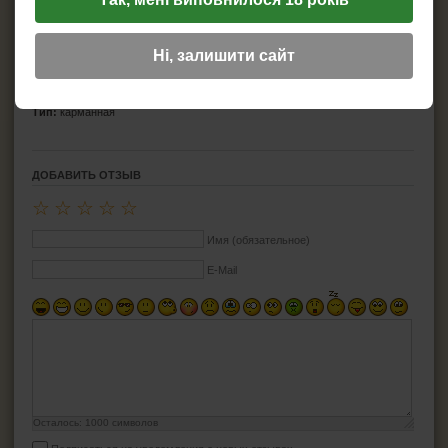
Производитель:
Atomic
Страна бренда:
Германия
Страна производитель:
Китай
Ні, залишити сайт
Серия:
Scooter
Диаметр:
4.8 см
Материал:
металл
Тип:
карманная
ДОБАВИТЬ ОТЗЫВ
☆
☆
☆
☆
☆
Имя (обязательное)
E-Mail
Осталось:
1000
символов