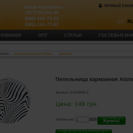
ЛИЧНЫЙ КАБИ
Наши телефоны
(097) 083-86-66
(095) 666-72-02
UA
R
(063) 191-77-67
НОВИНКИ
ОПТ
СТАТЬИ
ГОСТЕВАЯ КН
просы:
машина для резки табака
джоинты
Пепельница карманная Atomic
Артикул:
cl-0246805-2
Цена:
148
грн.
Количество:
Купить!