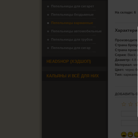
Пепельницы для сигарет
На складе: 6
Пепельницы бездымные
Пепельницы карманные
Характери
Пепельницы автомобильные
Пепельницы для трубок
Производите
Страна бренд
Пепельницы для сигар
Страна прои
Серия:
Black 
Диаметр:
4.8 
HEADSHOP (ХЭДШОП)
Материал:
ме
Цвет:
черно б
Тип:
карманн
КАЛЬЯНЫ И ВСЁ ДЛЯ НИХ
ДОБАВИТЬ 
☆
☆