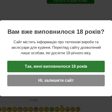
Купить в один клик!
стики
Вам вже виповнилося 18 років?
ль:
Atomic
а:
Германия
зводитель:
Китай
Сайт містить інформацію про тютюнові вироби та
and White
аксесуари для куріння. Перегляд сайту дозволений
см
лише особам, які досягли 18-річного віку.
талл
елый
ая
Так, мені виповнилося 18 років
ОТЗЫВ
Ні, залишити сайт
☆
☆
☆
Имя (обязательное)
E-Mail