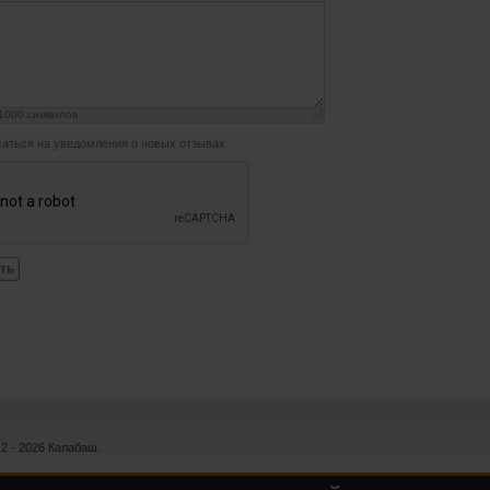
1000
символов
аться на уведомления о новых отзывах
ть
12 - 2026 Калабаш.