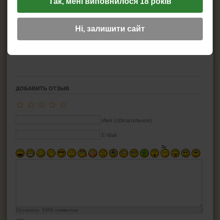
Так, мені виповнилося 18 років
Производитель:
Atomic
Ні, залишити сайт
Диаметр:
4.8 см
Материал:
металл
Тип:
карманная
ДОБАВИТЬ ОТЗЫВ
☆
☆
☆
☆
☆
Имя (обязательное)
E-Mail
Осталось:
1000
символов