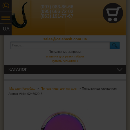
(097) 083-86-66
(095) 666-72-02
(063) 191-77-67
UA
RU
sales@calabash.com.ua
Популярные запросы:
машина для резки табака
купить гильотины
КАТАЛОГ
ТРУБКИ И ВСЁ ДЛЯ НИХ
Магазин Калабаш
>
Пепельницы для сигарет
> Пепельница карманная
СИГАРЫ, СИГАРИЛЛЫ И ВСЁ ДЛЯ НИХ
Atomic Violet 0246020-3
ВСЁ ДЛЯ СИГАРЕТ И САМОКРУТОК
ЗАЖИГАЛКИ