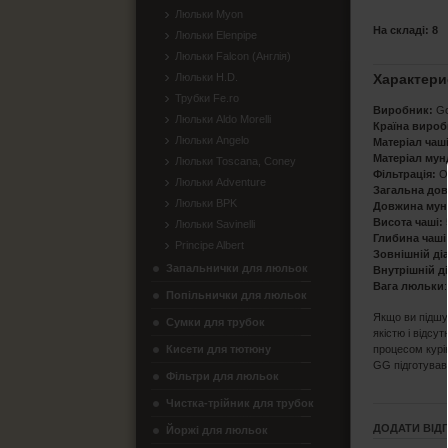
Люльки Myon
На складі: 8
Люльки Elenpipe
Люльки Falcon (Англія)
Люльки H.D.
Характери
Трубки Fe.ro
Виробник:
Go
Люльки Aldo Morelli
Країна вироб
Люльки Angelo
Матеріал чаш
Матеріал мун
Люльки Toscana, Coney
Фільтрація:
О
Люльки Adventure
Загальна дов
Люльки BPK
Довжина мун
Висота чаші:
Люльки Savinelli
Глибина чаші
Principe Albert
Зовнішній ді
Запальнички для люльок
Внутрішній д
Вага люльки
:
Попільнички для люльок
Якщо ви підшу
Сумки для трубок
якістю і відсу
Кисети для тютюну
процесом курін
GG підготував 
Фільтри для люльок
Чистка-трійник для трубок
ДОДАТИ ВІД
Йоржі для люльок