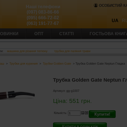
ОСОБИСТИЙ К
Наші телефони
(097) 083-86-66
(095) 666-72-02
UA
R
(063) 191-77-67
ОВИНКИ
ОПТ
СТАТТІ
ГОСТЬОВА КНИГ
ти:
машина для різання тютюну
трубка для паління трави
баш
>
Трубки для курения
>
Трубки Golden Gate
> Трубка Golden Gate Neptun Гладка
Трубка Golden Gate Neptun Г
Артикул:
gg-g1007
Ціна:
551
грн.
Кількість:
Купити!
Купити в один клік