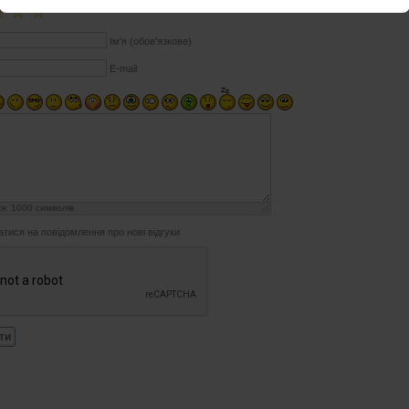
☆
☆
☆
Ім'я (обов'язкове)
E-mail
ся:
1000
символів
атися на повідомлення про нові відгуки
ти