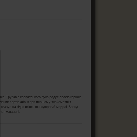
ною. Трубка з карпатського бука радує своєю гарною
 різних сортів або ж при першому знайомстві з
вказує на гідне якість як недорогий моделі. Бренд
нет магазині.