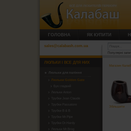
ГОЛОВНА
ЯК КУПИТИ
Н
sales@calabash.com.ua
Популярні запи
ЛЮЛЬКИ І ВСЕ ДЛЯ НИХ
Магазин Кала
Люльки для паління
Люльки Golden Gate
Бук гладкий
Люльки Anton
Трубки Jean Claude
Трубки Passatore
Збільшити
Трубки B & B
Трубки Mr.Pipe
Трубки Dr.Hardy
Люльки Mr.Brog