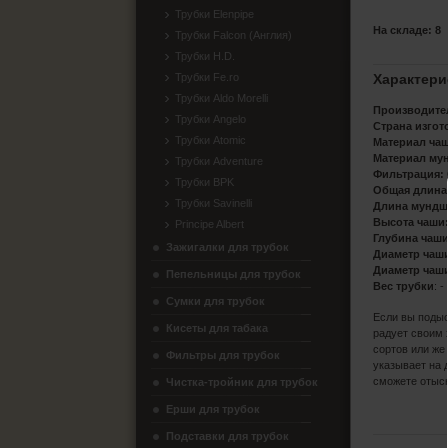
Трубки Elenpipe
На складе: 8
Трубки Falcon (Англия)
Трубки H.D.
Трубки Fe.ro
Характери
Трубки Aldo Morelli
Производите
Трубки Angelo
Страна изгот
Трубки Atomic
Материал ча
Материал му
Трубки Adventure
Фильтрация:
Трубки BPK
Общая длина
Трубки Savinelli
Длина мундш
Высота чаши
Principe Albert
Глубина чаши
Зажигалки для трубок
Диаметр чаш
Диаметр чаш
Пепельницы для трубок
Вес трубки
: -
Сумки для трубок
Если вы подыс
Кисеты для табака
радует своим 
сортов или же
Фильтры для трубок
указывает на 
сможете отыск
Чистка-тройник для трубок
Ерши для трубок
Подставки для трубок