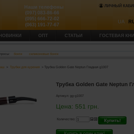
ЛИЧНЫЙ КАБИ
Наши телефоны
(097) 083-86-66
(095) 666-72-02
UA
R
(063) 191-77-67
НОВИНКИ
ОПТ
СТАТЬИ
ГОСТЕВАЯ КН
просы:
бонги
силиконовые бонги
баш
>
Трубки для курения
> Трубка Golden Gate Neptun Гладкая g1007
Трубка Golden Gate Neptun Г
Артикул:
gg-g1007
Цена:
551
грн.
Количество:
Купить!
Купить в один клик!