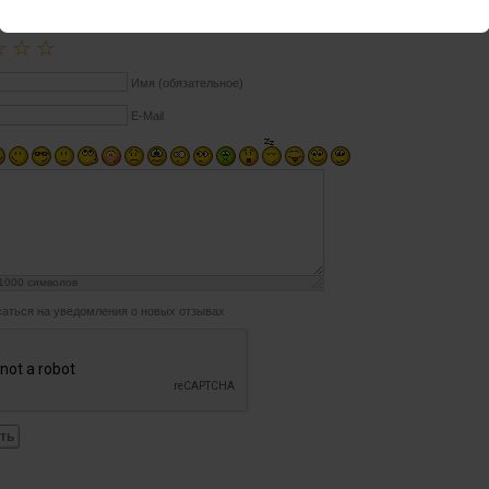
ОТЗЫВ
☆
☆
☆
Имя (обязательное)
E-Mail
1000
символов
аться на уведомления о новых отзывах
ть