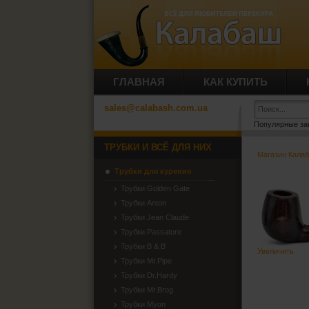
ГЛАВНАЯ
КАК КУПИТЬ
sales@calabash.com.ua
Популярные за
ТРУБКИ И ВСЁ ДЛЯ НИХ
Магазин Кала
Трубки для курения
Трубки Golden Gate
Трубки Anton
Трубки Jean Claude
Трубки Passatore
Трубки B & B
Увеличить
Трубки Mr.Pipe
Трубки Dr.Hardy
Трубки Mr.Brog
Трубки Myon