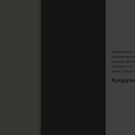
Удивительно, 
курения макси
дорогим аксес
остывают, что
присутствует 
Кукурузн