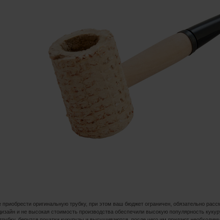
е приобрести оригинальную трубку, при этом ваш бюджет ограничен, обязательно рассм
изайн и не высокая стоимость производства обеспечили высокую популярность кукур
трубку, берутся початки кукурузы и высушиваются, после чего им придают необходи