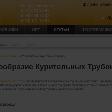
ЛИЧНЫЙ КАБИ
Наши телефоны
(097) 083-86-66
(095) 666-72-02
UA
R
(063) 191-77-67
НОВИНКИ
ОПТ
СТАТЬИ
ГОСТЕВАЯ КН
просы:
бланты
джоинты
баш
>
Статьи
> Разнообразие курительных трубок
ообразие Курительных Трубо
курительных трубок
просто поражает воображение. Сегодня можно встретить как тради
омбинации дерева и металла, а также множество других вариантов, которые пользуют
с наиболее интересными представителями мира табачных трубок.
Калабаш