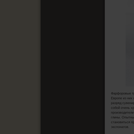
Фарфоровые тр
Европе из них
разряд сувени
собой очень х
производители
глины. Опытные
становиться п
экспонатов.