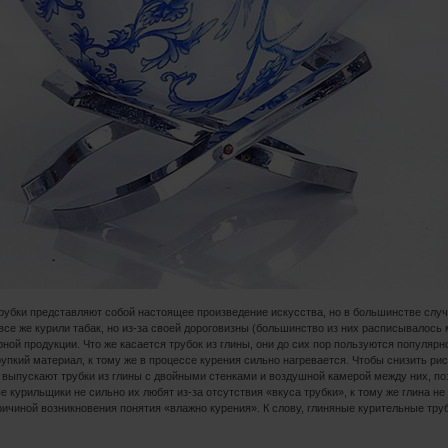
убки представляют собой настоящее произведение искусства, но в большинстве случа
 все же курили табак, но из-за своей дороговизны (большинство из них расписывалос
рной продукции. Что же касается трубок из глины, они до сих пор пользуются популяр
рупкий материал, к тому же в процессе курения сильно нагревается. Чтобы снизить ри
 выпускают трубки из глины с двойными стенками и воздушной камерой между них, п
 курильщики не сильно их любят из-за отсутствия «вкуса трубки», к тому же глина не
ричиной возникновения понятия «влажно курения». К слову, глиняные курительные тр