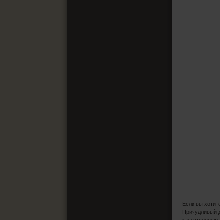
Если вы хотит
Причудливый д
качественную 