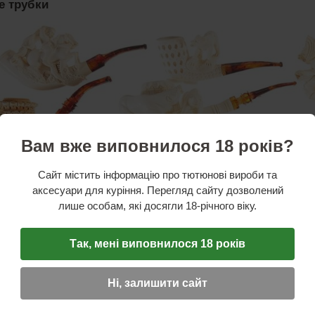
е трубки
Вам вже виповнилося 18 років?
Сайт містить інформацію про тютюнові вироби та
аксесуари для куріння. Перегляд сайту дозволений
лише особам, які досягли 18-річного віку.
Так, мені виповнилося 18 років
Ні, залишити сайт