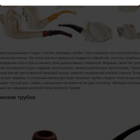
ми изысканными следует считать пенковые трубки. Свое название они получили бла
 «морская пенка». Он очень мягок и прекрасно поддается обработке, поэтому куритель
изведения искусства со множеством декоративных элементов. Впервые такой тип трубо
лит используется для создания эксклюзивных линеек курительных аксессуаров. Пенко
рала или же прессованной пенковой кроши, залитой специальной клейкой смесью. Втор
ступает первому. К основным преимуществам пенковых трубок следует отнести высок
едают чистый вкус табака, совершенно не влияя ни на одну его нотку. Минерал сепиол
ным поставщиком морской пенки является Турция.
еские трубки