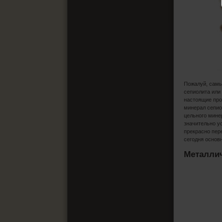
Пожалуй, самы
сепиолита или
настоящие про
минерал сепио
цельного мине
значительно у
прекрасно пер
сегодня основ
Металлич