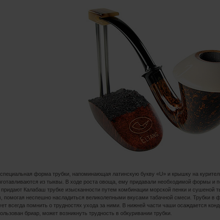
 специальная форма трубки, напоминающая латинскую букву «U» и крышку на курител
изготавливаются из тыквы. В ходе роста овоща, ему придавали необходимой формы и 
 придают Калабаш трубке изысканности путем комбинации морской пенки и сушеной 
, помогая неспешно насладиться великолепными вкусами табачной смеси. Трубки в ф
дует всегда помнить о трудностях ухода за ними. В нижней части чаши осаждается кон
пользован бриар, может возникнуть трудность в обкуривании трубки.