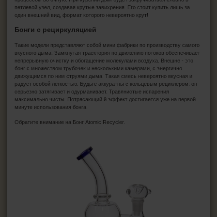
петлевой узел, создавая крутые завихрения. Его стоит купить лишь за
один внешний вид, формат которого невероятно крут!
Бонги с рециркуляцией
Такие модели представляют собой мини фабрики по производству самого
вкусного дыма. Замкнутая траектория по движению потоков обеспечивает
непрерывную очистку и обогащение молекулами воздуха. Внешне - это
бонг с множеством трубочек и несколькими камерами, с энергично
движущимся по ним струями дыма. Такая смесь невероятно вкусная и
радует особой легкостью. Будьте аккуратны с кольцевым рециклером: он
серьезно затягивает и одурманивает. Травянистые испарения
максимально чисты. Потрясающий й эффект достигается уже на первой
минуте использования бонга.
Обратите внимание на Бонг Atomic Recycler.