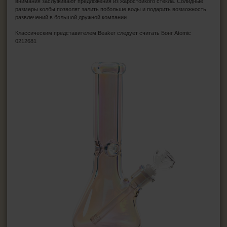
внимания заслуживают предложения из жаростойкого стекла. Солидные
размеры колбы позволят залить побольше воды и подарить возможность
развлечений в большой дружной компании.
Классическим представителем Beaker следует считать Бонг Atomic
0212681