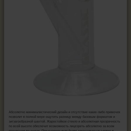
Абсолютно минималистический дизайн и отсутствие каких-либо примочек
позволит в полной мере ощутить разницу между базовым форматом и
зигзагообразной шахтой. Жаростойкое стекло и абсолютная прозрачность
по всей высоте обеспечит возможность лицезреть абсолютно за всем
процессом во очную. При курении дым будет закручиваться словно в