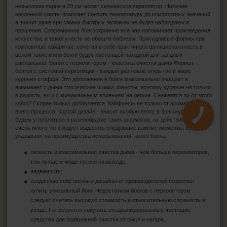
невысоком парне в 20 см может скрываться перколятор. Наличие
наклонной шахты помогает снизить температуру до комфортных значений,
а значит даже при самых быстрых затяжках не будет наблюдаться
першения. Современное бонгостроение все чае напоминает произведения
искусства, и такая участь не обошла баблеры. Причудливые формы при
компактных габаритах, сочетая в себе практичную функциональность,в
целом такие мини бонги будут настоящей находкой для заядлых
растаманов. Бонги с перколятором - классика очистки дыма Формат
бонгов с системой перколяции - каждый раз новое открытие в мире
курения стаффа. Это дополнение в бонге максимально очищает и
вымывает с дыма токсические шлаки, фенолы, поэтому курение не только
в радость, но и с минимальным влиянием на легкие. Снижается ли от этого
кайф? Скорее только добавляется. Кайфуешь не только от ароматов, но и
всего процесса. Крутой дизайн - вносит особую лепту в бонгокурение. Не
будем углубляться в разнообразие таких форматов, их действительно
очень много, но следует выделить следующие важные моменты, которые
указывают на преимущества использования такого бонга:
легкость и максимальная очистка дыма - чем больше перколяторов,
тем лучше и чище потоки на выходе;
надежность;
созданные собственные дизайны от производителей позволяет
купить уникальный бонг. Недостатком бонгов с перколятором
следует считать высокую стоимость и относительную сложность в
уходе. Потребуется покупать специализированные чистящие
средства для правильной очистки от смол и нагара.