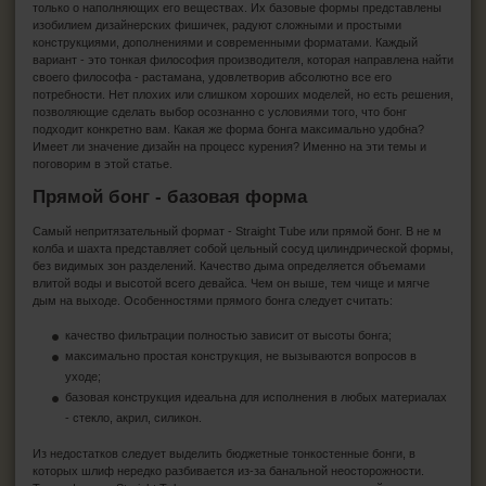
только о наполняющих его веществах. Их базовые формы представлены
ПЕПЕЛЬНИЦЫ
изобилием дизайнерских фишичек, радуют сложными и простыми
конструкциями, дополнениями и современными форматами. Каждый
вариант - это тонкая философия производителя, которая направлена найти
HEADSHOP (ХЭДШОП)
своего философа - растамана, удовлетворив абсолютно все его
потребности. Нет плохих или слишком хороших моделей, но есть решения,
позволяющие сделать выбор осознанно с условиями того, что бонг
КАЛЬЯНЫ И ВСЁ ДЛЯ НИХ
подходит конкретно вам. Какая же форма бонга максимально удобна?
Имеет ли значение дизайн на процесс курения? Именно на эти темы и
поговорим в этой статье.
Прямой бонг - базовая форма
Самый непритязательный формат - Straight Tube или прямой бонг. В не м
колба и шахта представляет собой цельный сосуд цилиндрической формы,
без видимых зон разделений. Качество дыма определяется объемами
влитой воды и высотой всего девайса. Чем он выше, тем чище и мягче
дым на выходе. Особенностями прямого бонга следует считать:
качество фильтрации полностью зависит от высоты бонга;
максимально простая конструкция, не вызываются вопросов в
уходе;
базовая конструкция идеальна для исполнения в любых материалах
- стекло, акрил, силикон.
Из недостатков следует выделить бюджетные тонкостенные бонги, в
которых шлиф нередко разбивается из-за банальной неосторожности.