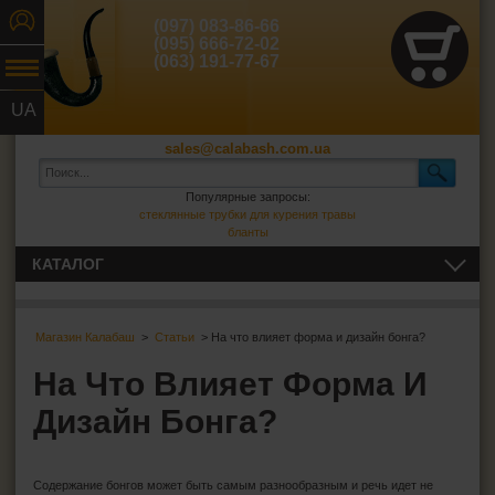
(097) 083-86-66
(095) 666-72-02
(063) 191-77-67
UA
RU
sales@calabash.com.ua
Популярные запросы:
стеклянные трубки для курения травы
бланты
КАТАЛОГ
ТРУБКИ И ВСЁ ДЛЯ НИХ
Магазин Калабаш
>
Статьи
> На что влияет форма и дизайн бонга?
СИГАРЫ, СИГАРИЛЛЫ И ВСЁ ДЛЯ НИХ
На Что Влияет Форма И
ВСЁ ДЛЯ СИГАРЕТ И САМОКРУТОК
Дизайн Бонга?
ЗАЖИГАЛКИ
Содержание бонгов может быть самым разнообразным и речь идет не