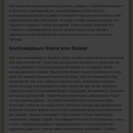
Бонг выполнен из жаропрочного силикона, обладает особой мобильностью
и легкостью, скручивания для транспортировки. Очень быстро
востанавливает форму из любого положения. Крутые впечатления с ним с
первой затяжки вам обеспечены. Его срок службы намного дольше, чем
подобные модели из стекла или акрила. Также следует отменить его
стойкость к опрокидыванию за счет наличия ролл-стопа. Яркий и
оригинальный дизайн делает его невероятно крутым и узнаваемым
повсюду.
Колбовидные бонги или Beaker
Еще одна разновидность базовых форм, которая представлена конической
или округлой шахтой. Такая конструкционная особенность позволяет не
только увеличить объем используемой жидкости, но и радует более
мягким дымом на выходе. Форма бонга Beaker более устойчива, поэтому
даже при наличии большого количества воды, бонг не опрокинется под
своим весом. Как и их собраться прямого типа, колбовидные модели
просты в уходе и не вызывают особых вопросов при чистке. Ключевые
характеристики использования Beaker следующие: возможность установки
различных дополнений - перколяторов и рекулеров, диффузоров. Радует
густым нежным дымом - нет кашля и неприятного першения в горле.
Отличная стойкость на поверхности; большая площадь для дизайнерских
фишичек. Базовая форма конуса бонга уважаемая большим количеством
растаманов. Хорошо показывает себя в работе и более приятна для
знакомства с миром стаффа. Разновидности бонгов в этом формате очень
велика. Различные размеры и оформление внешни стенок позволяет
подобрать изделие с учетом самых невероятных пожеланий. Особого