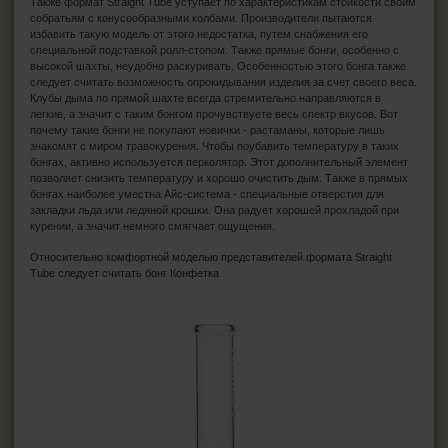
Также формат Straight Tube уступает по характеристикам стойкости своим
собратьям с конусообразными колбами. Производители пытаются
избавить такую модель от этого недостатка, путем снабжения его
специальной подставкой ролл-стопом. Также прямые бонги, особенно с
высокой шахты, неудобно раскуривать. Особенностью этого бонга также
следует считать возможность опрокидывания изделия за счет своего веса.
Клубы дыма по прямой шахте всегда стремительно направляются в
легкие, а значит с таким бонгом прочувствуете весь спектр вкусов. Вот
почему такие бонги не покупают новички - растаманы, которые лишь
знакомят с миром травокурения. Чтобы поубавить температуру в таких
бонгах, активно используется перколятор. Этот дополнительный элемент
позволяет снизить температуру и хорошо очистить дым. Также в прямых
бонгах наиболее уместна Айс-система - специальные отверстия для
закладки льда или ледяной крошки. Она радует хорошей прохладой при
курении, а значит немного смягчает ощущения.
Относительно комфортной моделью представителей формата Straight
Tube следует считать бонг Конфетка