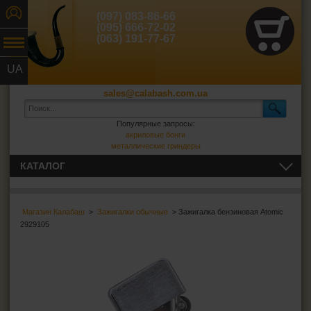
(097) 083-86-66
(095) 666-72-02
(063) 191-77-67
UA
RU
sales@calabash.com.ua
Популярные запросы:
акриловые бонги
металлические гриндеры
КАТАЛОГ
ТРУБКИ И ВСЁ ДЛЯ НИХ
Магазин Калабаш
>
Зажигалки обычные
> Зажигалка бензиновая Atomic
СИГАРЫ, СИГАРИЛЛЫ И ВСЁ ДЛЯ НИХ
2929105
ВСЁ ДЛЯ СИГАРЕТ И САМОКРУТОК
ЗАЖИГАЛКИ
Зажигалки обычные