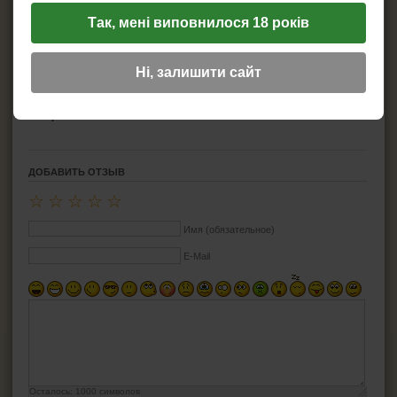
Характеристики
Так, мені виповнилося 18 років
Производитель:
Atomic
Страна бренда:
Германия
Страна производитель:
Китай
Ні, залишити сайт
Цвет:
Хром
Топливо:
Бензин
Размер:
3,9х5,7 см
Материал:
металл
ДОБАВИТЬ ОТЗЫВ
☆
☆
☆
☆
☆
Имя (обязательное)
E-Mail
Осталось:
1000
символов