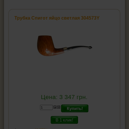
Трубки Mr.Pipe
Трубки Dr.Hardy
Трубки Mr.Brog
Трубка Спигот яйцо светлая 304573Y
Трубки Myon
Трубки Elenpipe
Трубки Falcon (Англия)
Трубки H.D.
Трубки Fe.ro
Трубки Aldo Morelli
Трубки Angelo
Трубки Atomic
Трубки Adventure
Трубки BPK
Трубки Savinelli
Principe Albert
Зажигалки для трубок
Цена:
3 347
грн.
Пепельницы для трубок
Купить!
Сумки для трубок
Кисеты для табака
В 1 клик!
Фильтры для трубок