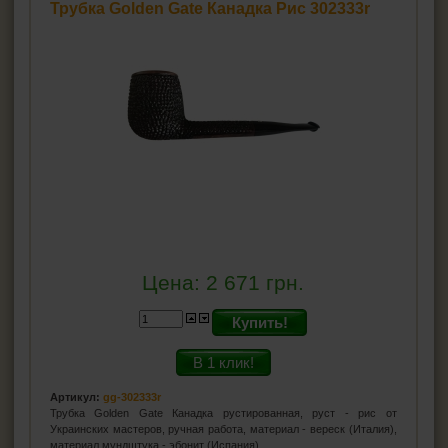
Трубка Golden Gate Канадка Рис 302333r
Цена:
2 671
грн.
Купить!
В 1 клик!
Артикул:
gg-302333r
Трубка Golden Gate Канадка рустированная, руст - рис от
Украинских мастеров, ручная работа, материал - вереск (Италия),
материал мундштука - эбонит (Испания).