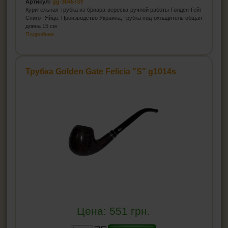
Артикул:
gg-304573Y
Чистка-тройник для трубок
Курительная трубка из бриара вереска ручной работы Голден Гейт
Спигот Яйцо. Производство Украина, трубка под охладитель общая
Ерши для трубок
длина 15 см
Подробнее...
Подставки для трубок
Ример для трубки
Средства для ухода за трубкой
Трубка Golden Gate Felicia "S" g1014s
СИГАРЫ, СИГАРИЛЛЫ И ВСЁ ДЛЯ НИХ
ВСЁ ДЛЯ СИГАРЕТ И САМОКРУТОК
ЗАЖИГАЛКИ
ПЕПЕЛЬНИЦЫ
HEADSHOP (ХЭДШОП)
КАЛЬЯНЫ И ВСЁ ДЛЯ НИХ
Цена:
551
грн.