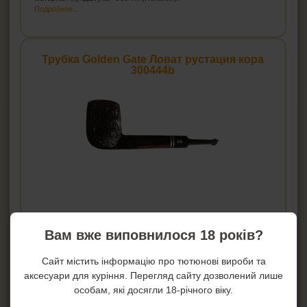
Подробнее...
Трубка Golden Gate Ловат рустация кора
300444b
Вам вже виповнилося 18 років?
Цена:
2 616
грн.
Сайт містить інформацію про тютюнові вироби та
Купить!
аксесуари для куріння. Перегляд сайту дозволений лише
особам, які досягли 18-річного віку.
В 1 клик!