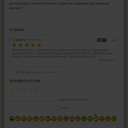
дополнением к любой коллекции трубок или подарком для любителя
курения."
ОТЗЫВЫ
#1
user
20.10.2021 19:12
+1
☆
☆
☆
☆
☆
Выбирал долго, в результате остановился всё-таки на "Диктаторе".
Название явно с намёком на одну одиозную личность.) Бентованное
яблоко, сделано весьма качественно. Покупкой доволен.
Цитировать
Обновить список отзывов
ДОБАВИТЬ ОТЗЫВ
☆
☆
☆
☆
☆
Имя (обязательное)
E-Mail