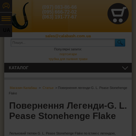
(097) 083-86-66
(095) 666-72-02
(063) 191-77-67
UA
sales@calabash.com.ua
RU
Популярні запити:
портсигари
трубка для паління трави
КАТАЛОГ
ЛЮЛЬКИ І ВСЕ ДЛЯ НИХ
Магазин Калабаш
>
Статьи
> Повернення легенди-G. L. Pease Stonehenge
СИГАРИ, СИГАРИЛИ ТА ВСЕ ДЛЯ НИХ
Flake
Повернення Легенди-G. L.
ВСЕ ДЛЯ СИГАРЕТ І САМОКРУТОК
Pease Stonehenge Flake
ЗАПАЛЬНИЧКИ
Люльковий тютюн G. L. Pease Stonehenge Flake по істині є легендою,
ПОПІЛЬНИЦІ