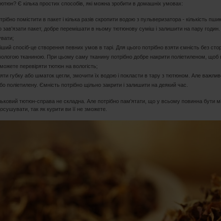
ютюн? Є кілька простих способів, які можна зробити в домашніх умовах:
рібно помістити в пакет і кілька разів скропити водою з пульверизатора - кількість пшик
о зав'язати пакет, добре перемішати в ньому тютюнову суміш і залишити на пару годин. 
вати;
іший спосіб-це створення певних умов в тарі. Для цього потрібно взяти ємність без сто
вологою тканиною. При цьому саму тканину потрібно добре накрити поліетиленом, щоб 
 можете перевіряти тютюн на вологість;
яти губку або шматок цегли, змочити їх водою і покласти в тару з тютюном. Але важли
бо поліетилену. Ємність потрібно щільно закрити і залишити на деякий час.
ьковий тютюн-справа не складна. Але потрібно пам'ятати, що у всьому повинна бути м
досушувати, так як курити ви її не зможете.