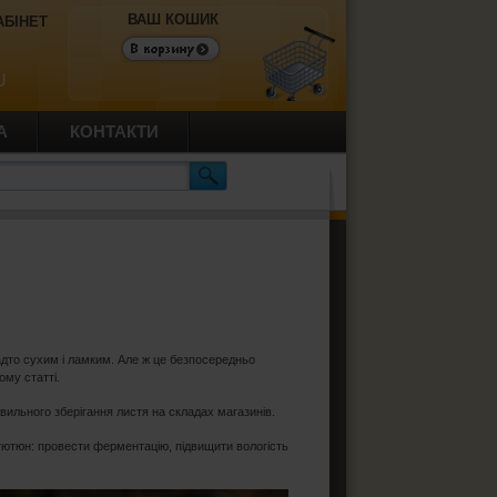
ВАШ КОШИК
АБІНЕТ
U
А
КОНТАКТИ
адто сухим і ламким. Але ж це безпосередньо
ому статті.
вильного зберігання листя на складах магазинів.
тютюн: провести ферментацію, підвищити вологість