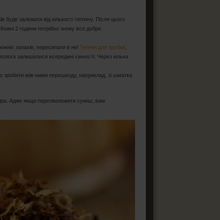
ів буде залежати від кількості тютюну. Після цього
Кожні 2 години потрібно знову все добре
ронніх запахів, пересипати в неї
Тютюн для трубки
,
волога залишалися всередині ємності. Через кілька
во зробити між ними перешкоду, наприклад, зі шматка
іра. Адже якщо перезволожити суміш, вам