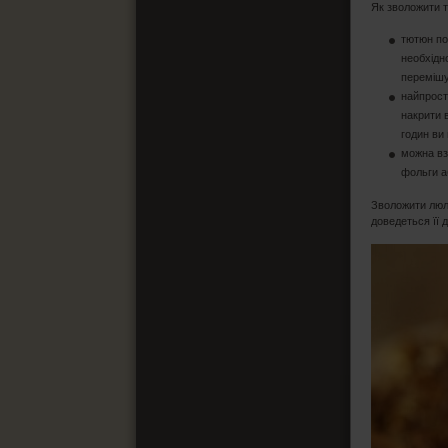
Як зволожити т
тютюн пот
необхідн
перемішу
найпрост
накрити 
годин ви
можна вз
фольги а
Зволожити люл
доведеться її 