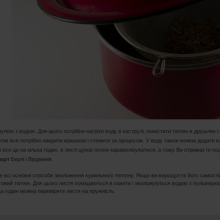
рулею з водою. Для цього потрібно нагріти воду в каструлі, помістити тютюн в друшляк і
отім все потрібно накрити кришкою і стежити за процесом. У воду також можна додати в
 все це на кілька годин, в листі цукор почне карамелізуватися, а тому Ви отримаєте п
сорт
Берлі і Вірджинія.
е всі основні способи зволоження курильного тютюну. Якщо ви вирощуєте його самостійн
овий тютюн. Для цього листя поміщаються в пакети і зволожуються водою з пульверизат
ка годин можна перевіряти листя на пружність.