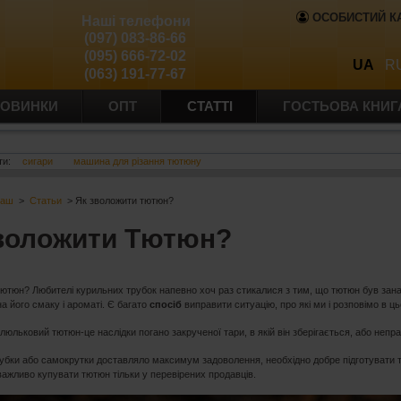
ОСОБИСТИЙ К
Наші телефони
(097) 083-86-66
(095) 666-72-02
UA
R
(063) 191-77-67
ОВИНКИ
ОПТ
СТАТТІ
ГОСТЬОВА КНИГ
ти:
сигари
машина для різання тютюну
баш
>
Статьи
> Як зволожити тютюн?
воложити Тютюн?
тютюн? Любителі курильних трубок напевно хоч раз стикалися з тим, що тютюн був зан
а його смаку і ароматі. Є багато
спосіб
виправити ситуацію, про які ми і розповімо в ць
льковий тютюн-це наслідки погано закрученої тари, в якій він зберігається, або непра
рубки або самокрутки доставляло максимум задоволення, необхідно добре підготувати 
важливо купувати тютюн тільки у перевірених продавців.