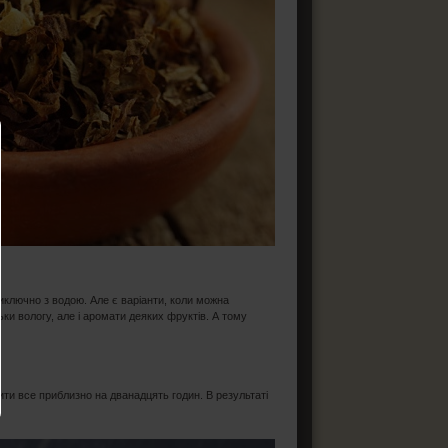
виключно з водою. Але є варіанти, коли можна
ки вологу, але і аромати деяких фруктів. А тому
шити все приблизно на дванадцять годин. В результаті