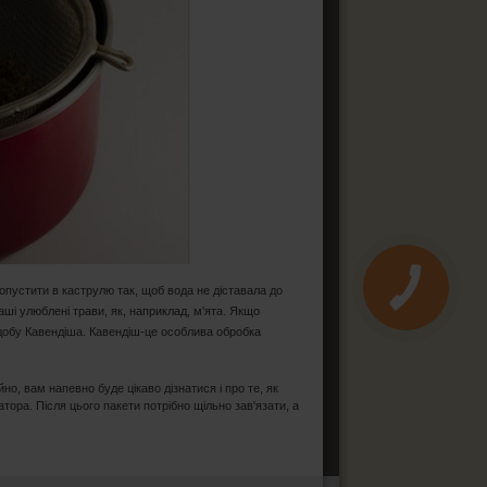
 опустити в каструлю так, щоб вода не діставала до
аші улюблені трави, як, наприклад, м'ята. Якщо
одобу Кавендіша. Кавендіш-це особлива обробка
о, вам напевно буде цікаво дізнатися і про те, як
ора. Після цього пакети потрібно щільно зав'язати, а