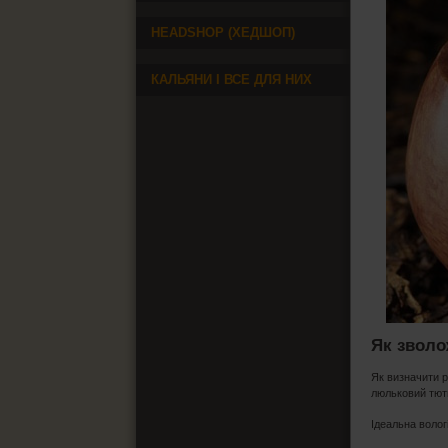
HEADSHOP (ХЕДШОП)
КАЛЬЯНИ І ВСЕ ДЛЯ НИХ
Як звол
Як визначити р
люльковий тютю
Ідеальна волог