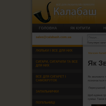
ГОЛОВНА
ЯК КУПИТИ
Н
sales@calabash.com.ua
Популярні запи
ЛЮЛЬКИ І ВСЕ ДЛЯ НИХ
Магазин Кала
Як З
СИГАРИ, СИГАРИЛИ ТА ВСЕ
ДЛЯ НИХ
ВСЕ ДЛЯ СИГАРЕТ І
Як зволожити 
САМОКРУТОК
позначається н
Пересушений лю
ЗАПАЛЬНИЧКИ
Щоб куріння т
суміші. Також 
ПОПІЛЬНИЦІ