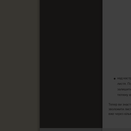
над каст
листя. П
залишити
тютюну
Тепер ви знаєт
зволожити лист
вже через кіль