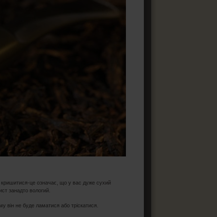
є кришитися-це означає, що у вас дуже сухий
ист занадто вологий.
му він не буде ламатися або тріскатися.