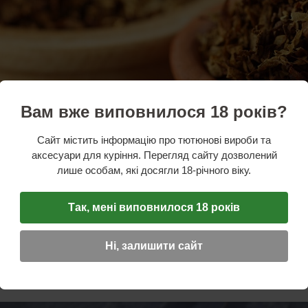
Вам вже виповнилося 18 років?
Сайт містить інформацію про тютюнові вироби та
аксесуари для куріння. Перегляд сайту дозволений
лише особам, які досягли 18-річного віку.
ня тютюну за допомогою продуктів харчування
Так, мені виповнилося 18 років
 в повній мірі зберегти смак і аромат тютюну, тоді вам підходять способи зволоження 
и фрукти і овочі. При цьому ви отримаєте і природну ароматизацію-тютюн вбере не тіль
ільш різноманітним і смачним.
Ні, залишити сайт
обувати зволожити тютюн за допомогою:
ових кірок або яблука. Для цього потрібно в тару з тютюну покласти ці продукти і зали
неводнюються, віддавши всю свою вологу тютюновим листям;