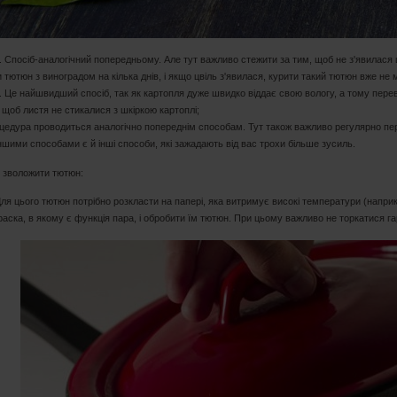
. Спосіб-аналогічний попередньому. Але тут важливо стежити за тим, щоб не з'явилася цві
 тютюн з виноградом на кілька днів, і якщо цвіль з'явилася, курити такий тютюн вже не 
. Це найшвидший спосіб, так як картопля дуже швидко віддає свою вологу, а тому перев
 щоб листя не стикалися з шкіркою картоплі;
оцедура проводиться аналогічно попереднім способам. Тут також важливо регулярно пер
ншими способами є й інші способи, які зажадають від вас трохи більше зусиль.
е зволожити тютюн:
Для цього тютюн потрібно розкласти на папері, яка витримує високі температури (наприк
праска, в якому є функція пара, і обробити їм тютюн. При цьому важливо не торкатися г