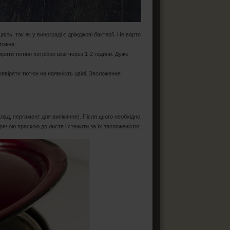
ль, так як у винограді є дріжджові бактерії. Не варто
можна;
іряти тютюн потрібно вже через 1-2 години. Дуже
евіряти тютюн на наявність цвілі. Зволоження
лад, пергамент для випікання). Після цього необхідно
арячою праскою до листя і стежити за їх зволоженістю;