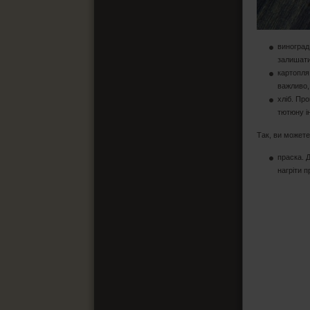
виноград
залишати
картопля
важливо,
хліб. Пр
тютюну і
Так, ви может
праска. 
нагріти 