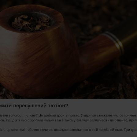
ожити пересушений тютюн?
івень вологості тютюну? Це зробити досить просто. Якщо при стисканні листок почина
н. Якщо ж з нього зробили кульку і він в такому вигляді і залишився - це означає, що л
ість-це коли зім'ятий лист починає повільно повертатися в свій первісний стан. При цьо