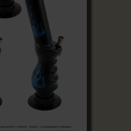
ормлення стильне, темне, з яскравими язиками