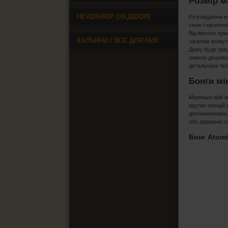
Розмір м
HEADSHOP (ХЕДШОП)
Розглядаючи ко
смак і насичен
Від висоти при
КАЛЬЯНИ І ВСЕ ДЛЯ НИХ
загалом можуть
Диму буде пред
значно дешевше
детальніше про
Бонги мі
Маленькі або м
крутих емоцій 
доповненнями, 
або дорожню су
Бонг Atomi