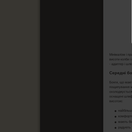
Мінімалізм і п
висоти колби і
- адаптер і шлі
Середні б
Бонги, що мают
пощипування мо
охолоджується.
оснащені шлиф
висотою:
найбільш
комфортн
мають бі
радують