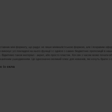
дставник міні формату, що радує не лише мінімалістською формою, але і яскравим офо
ю виконує усі покладені на нього функції і є однією з самих бюджетних пропозицій в на
. Відмітимо також матеріал - акрил, або просто пластик. Хоч він з часом може почати вб
ханічним ушкодженням. Це однозначно великий плюс для новачків, які хочуть брати з с
c із скла