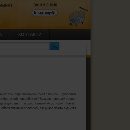
ВАШ КОШИК
АБІНЕТ
U
А
КОНТАКТИ
начає вам пора познайомитися з бонгом - сучасним
 вибрати сой перший бонг? Віддати перевагу першо-
ь в цій статті, так що. погнали! Асортимент бонгів
і найважливіші особливості, які зумовлюють відчуття