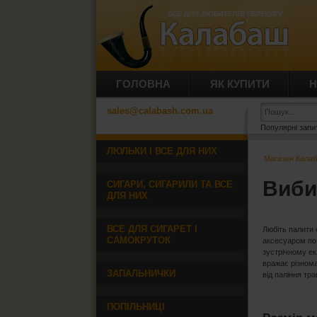
ГОЛОВНА
ЯК КУПИТИ
Н
sales@calabash.com.ua
Популярні запи
ЛЮЛЬКИ І ВСЕ ДЛЯ НИХ
Магазин Кала
Виби
СИГАРИ, СИГАРИЛИ ТА ВСЕ
ДЛЯ НИХ
ВСЕ ДЛЯ СИГАРЕТ І
Любіть палити
САМОКРУТОК
аксесуаром по
зустрічному ек
вражає різнома
ЗАПАЛЬНИЧКИ
від паління тра
ПОПІЛЬНИЦІ