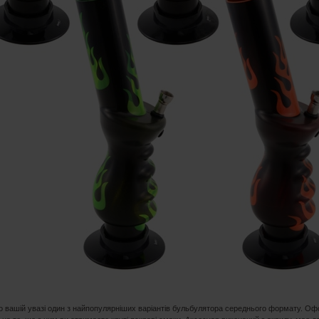
 вашій увазі один з найпопулярніших варіантів бульбулятора середнього формату. Оф