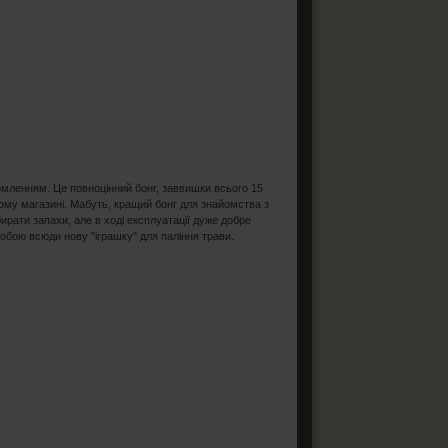
рмленням. Це повноцінний бонг, заввишки всього 15
шому магазині. Мабуть, кращий бонг для знайомства з
ирати запахи, але в ході експлуатації дуже добре
обою всюди нову "іграшку" для паління трави.