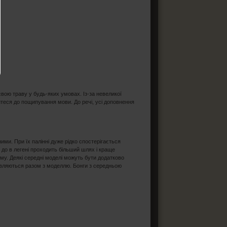
 свою траву у будь-яких умовах. Із-за невеликої
йтеся до пощипування мови. До речі, усі доповнення
ми. При їх палінні дуже рідко спостерігається
 до в легені проходить більший шлях і краще
му. Деякі середні моделі можуть бути додатково
вляються разом з моделлю. Бонги з середньою