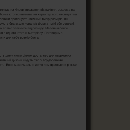
пливає на кінцеві враження від паління, зокрема на
 бонга істотно впливає на характер його експлуатації.
обники пропонують великий вибір розмірів, які
ндують брати для новачків формат міні або середні.
ож прямо залежить від розміру. Маленькі бонги
в з одного і того ж матеріалу. Поговоримо
ити для себе розмір бонга.
кість диму якого цілком достатньо для отримання
риманий дизайн і йдуть вже зі вбудованими
ність. Вони максимально легко поміщаються в рюкзак