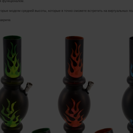
м функціоналом.
торые модели средней высоты, которые в точно сможете встретить на виртуальных по
 акрила