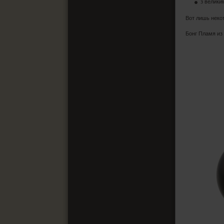
з велики
Вот лишь неко
Бонг Пламя из