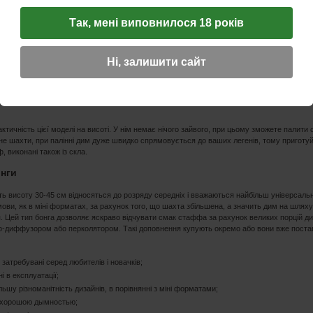
Так, мені виповнилося 18 років
Ні, залишити сайт
рактичність цієї моделі на висоті. У нім немає нічого зайвого, при цьому зможете палити
 не шахти, при палінні дим дуже швидко спрямовується до ваших легенів, тому приготу
ф, виконані також із скла.
онги
ь висоту 30-45 см відносяться до розряду середніх і вважаються найбільш універсальни
ви, як в міні форматах, за рахунок того, що шахта збільшена, а значить дим на шляху
 Цей тип бонга дозволяє яскраво відчувати смак стаффа за рахунок великих порцій ди
-диффузором або перколятором. Такі доповнення купують окремо або вони вже поста
 затребувані серед любителів і новачків;
і в експлуатації;
льшу різноманітність дизайнів, в порівнянні з міні форматами;
 хорошою дымностью;