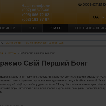
ОСОБИСТИЙ К
Наші телефони
(097) 083-86-66
(095) 666-72-02
UA
R
(063) 191-77-67
ОВИНКИ
ОПТ
СТАТТІ
ГОСТЬОВА КНИГ
ти:
скляні бонги
скляні трубки для паління трави
баш
>
Статьи
> Вибираємо свій перший бонг
раємо Свій Перший Бонг
 стафф використання підручних засобів? Використовуєте тільки прості самокрутки? Оз
 палінню трави. Асортимент пропонованих курильних аксесуарів дійсно великий. Як же
земпляру або підійти до вибору дуже серйозно? На ці і багато інших питань дамо відповід
нітністю форм, матеріалів з яких вони зроблені, дизайном і розмірами. Далі саме про ц
ви.