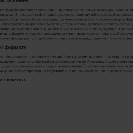
ає значення
нструкційні особливості бонга, перше, що впадає у вічі - розмір аксесуара. Саме він і в
ість диму. З точки зору купівлі першого курильного агрегату дійсно має, оскільки розмір
ладу і об'єму його колби безпосередньо залежать смакові якості і насиченість диму. Вир
 підрозділятися на три великі групи: міні, середні і великі. Досвідчені стоунеры рекоме
остатньо як для першого разу, до того ж їх можна брати з собою куда-угодно. Ціна так
 за побратимів з чималими розмірами, за умови, якщо розглядати пропозиції аксесуарі
 кожен формат для того, щоб кожен стоунер мав чітке представлення і точно міг визнач
ні формату
іні - бонги володіють заввишки не більше 20 см Цікаві тим, що роблять мінімальну кіль
від паління трави при знайомстві з ним на першому етапі. Як правило, моделі мають ст
що допомагають різноманітити відчуття тонни паління. Їх основна перевага - компакт
мку. Міні екземпляри відмінно представлені на нашому сайті і ось лише декілька з них:
c з пластика