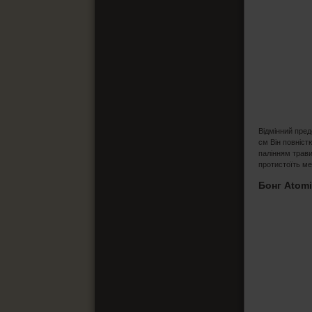
Відмінний пре
см Він повніст
палінням трави
протистоїть ме
Бонг Atomi