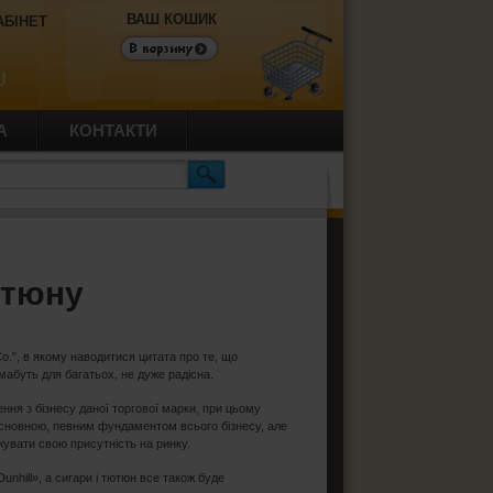
ВАШ КОШИК
АБІНЕТ
U
А
КОНТАКТИ
ютюну
o.", в якому наводитися цитата про те, що
мабуть для багатьох, не дуже радісна.
ення з бізнесу даної торгової марки, при цьому
основною, певним фундаментом всього бізнесу, але
жувати свою присутність на ринку.
unhill», а сигари і тютюн все також буде