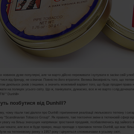
нших новинок дуже популярні, але чи варто дійсно переживати і купувати в засіки свій 
утися від бренду, не означає Повністю його втратити. Велика ймовірність того, що тютю
гом декількох років з іншими, а значить можливий варіант того, що буде продані права 
ати на полицях усього світу. Що ж, панікувати, думаємо, все ж не варто і слід дочекати
М " Dunhill»
уть позбутися від Dunhill?
му, чому пішли такі діалоги про Dunhill і припинення реалізації люлькового тютюну і сига
ну "Scandinavian Tobacco Group". Як правило, такі тектонічні зміни в тютюновій сфері 
 увагу на більш значущих напрямках зростання продажів, позбавляючись від зайвого ва
ьки чекати, але все ж буде прикро, якщо пропаде з прилавок тютюн Dunhill, що має більше
обули на тютюновому ринку з 1957 року і цінуються споживачами в усьому світі.