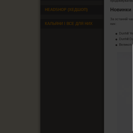
продовжуватис
Новинки 
HEADSHOP (ХЕДШОП)
За останній ча
КАЛЬЯНИ І ВСЕ ДЛЯ НИХ
них:
Dunhill Y
Dunhill D
Великотле