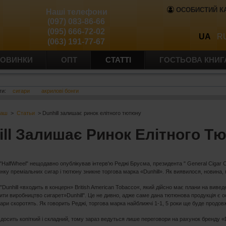
ОСОБИСТИЙ К
Наші телефони
(097) 083-86-66
(095) 666-72-02
UA
R
(063) 191-77-67
ОВИНКИ
ОПТ
СТАТТІ
ГОСТЬОВА КНИГ
ти:
сигари
акрилові бонги
баш
>
Статьи
> Dunhill залишає ринок елітного тютюну
ill Залишає Ринок Елітного Т
"HalfWheel" нещодавно опублікував інтерв'ю Реджі Брусма, президента " General Cigar C
нку преміальних сигар і тютюну зникне торгова марка «Dunhill». Як виявилося, новина, 
"Dunhill «входить в концерн» British American Tobacco«, який дійсно має плани на вивед
ти виробництво сигарет»Dunhill". Це не дивно, адже саме дана тютюнова продукція є 
гари скоротять. Як говорить Реджі, торгова марка найближчі 1-1, 5 роки ще буде продов
у досить копіткий і складний, тому зараз ведуться лише переговори на рахунок бренду «D