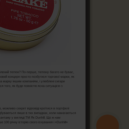
улюблений тютюн? По-перше, тютюну багато не буває,
новий концерн просто позбутися торгової марки, як
на марку іншим компаніям, і улюблені сигари
ся того, як буде повністю ясна ситуацією з
р, можливо секрет відповіді кроїтися в портфелі
відбуваються лише в тих випадках, коли намагаються
нтажу у вигляді ТМ Як Dunhill. Що ж нам
 100 річну історію свого існування і «Dunhill»
КНОПКА
ЗВ'ЯЗКУ