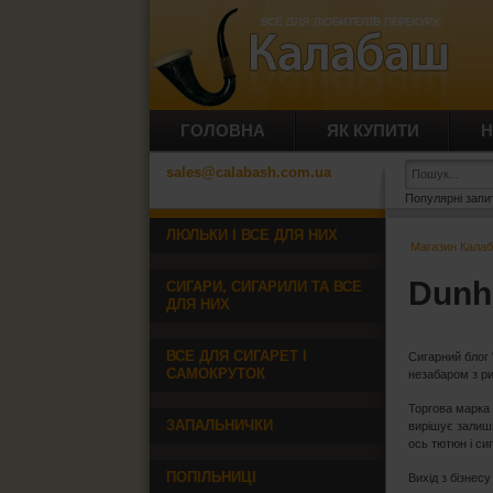
ГОЛОВНА
ЯК КУПИТИ
Н
sales@calabash.com.ua
Популярні запи
ЛЮЛЬКИ І ВСЕ ДЛЯ НИХ
Магазин Кала
Dunh
СИГАРИ, СИГАРИЛИ ТА ВСЕ
ДЛЯ НИХ
ВСЕ ДЛЯ СИГАРЕТ І
Сигарний блог 
САМОКРУТОК
незабаром з ри
Торгова марка 
ЗАПАЛЬНИЧКИ
вирішує залиши
ось тютюн і си
ПОПІЛЬНИЦІ
Вихід з бізнес