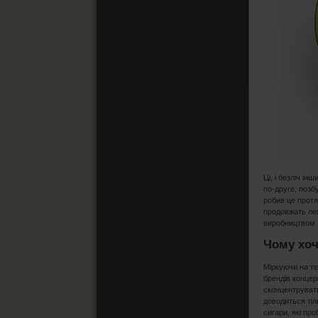
Ці, і безліч і
по-друге, позб
робив це протя
продовжать леж
виробництвом Т
Чому хоч
Міркуючи на те
брендів концер
сконцентрувати
доводиться тіл
сигари, які пр