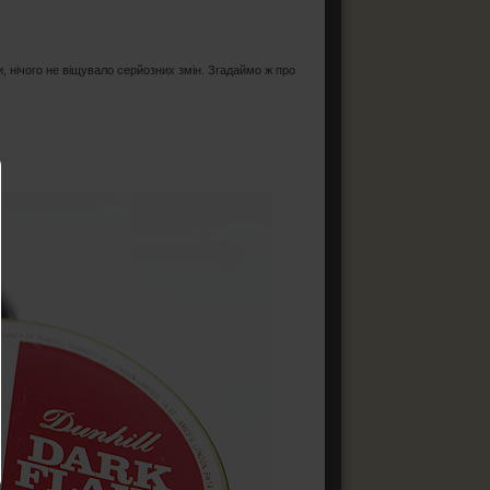
и, нічого не віщувало серйозних змін. Згадаймо ж про