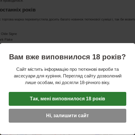
я проводитися.
останніх років
с торгова марка перевипустила досить багато новинок тютюнової суміші і, так би мовит
e Olde Signe
ark Flake
пна лінійка Dunhill 221B Baker Street з лінійки " My Mixture»
Вам вже виповнилося 18 років?
Сайт містить інформацію про тютюнові вироби та
аксесуари для куріння. Перегляд сайту дозволений
лише особам, які досягли 18-річного віку.
Так, мені виповнилося 18 років
Ні, залишити сайт