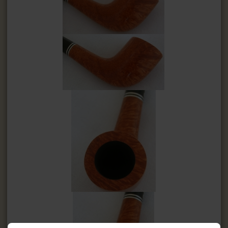
Йоржі для люльок
Підставки для люльок
Ример для люльки
Засоби для догляду за трубкою
СИГАРИ, СИГАРИЛИ ТА ВСЕ ДЛЯ НИХ
ВСЕ ДЛЯ СИГАРЕТ І САМОКРУТОК
ЗАПАЛЬНИЧКИ
ПОПІЛЬНИЦІ
HEADSHOP (ХЕДШОП)
КАЛЬЯНИ І ВСЕ ДЛЯ НИХ