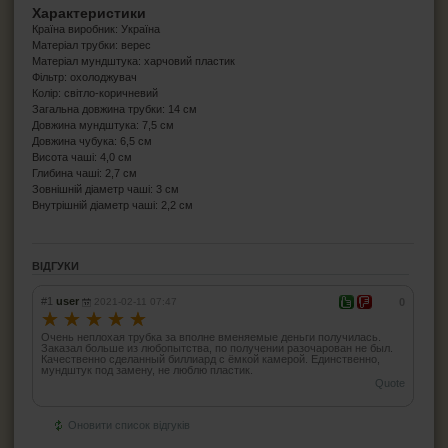
Характеристики
Країна виробник: Україна
Матеріал трубки: верес
Матеріал мундштука: харчовий пластик
Фільтр: охолоджувач
Колір: світло-коричневий
Загальна довжина трубки: 14 см
Довжина мундштука: 7,5 см
Довжина чубука: 6,5 см
Висота чаші: 4,0 см
Глибина чаші: 2,7 см
Зовнішній діаметр чаші: 3 см
Внутрішній діаметр чаші: 2,2 см
ВІДГУКИ
#1
user
2021-02-11 07:47
0
☆
☆
☆
☆
☆
Очень неплохая трубка за вполне вменяемые деньги получилась.
Заказал больше из любопытства, по получении разочарован не был.
Качественно сделанный биллиард с ёмкой камерой. Единственно,
мундштук под замену, не люблю пластик.
Quote
Оновити список відгуків