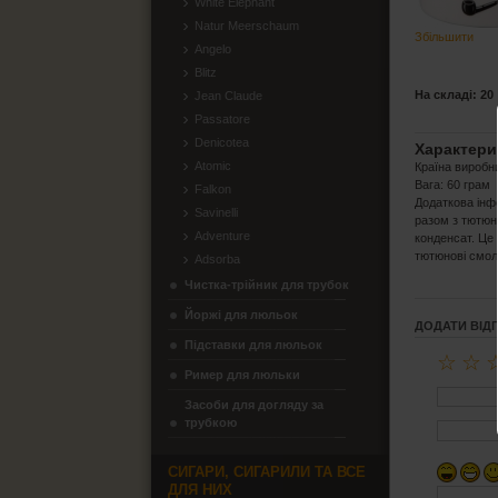
White Elephant
Natur Meerschaum
Збільшити
Angelo
Blitz
На складі: 20
Jean Claude
Passatore
Denicotea
Характери
Atomic
Країна виробн
Вага: 60 грам
Falkon
Додаткова інфо
Savinelli
разом з тютюно
Adventure
конденсат. Це 
тютюнові смоли
Adsorba
Чистка-трійник для трубок
Йоржі для люльок
ДОДАТИ ВІД
Підставки для люльок
☆
☆
Ример для люльки
Засоби для догляду за
трубкою
СИГАРИ, СИГАРИЛИ ТА ВСЕ
ДЛЯ НИХ