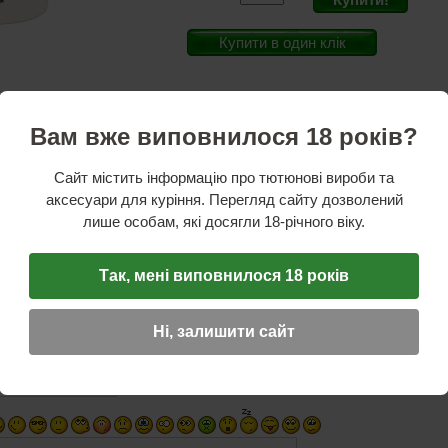
Купити в один клік
Вам вже виповнилося 18 років?
стики
ик: Німеччина
Сайт містить інформацію про тютюнові вироби та
рмація: Покладіть кілька кристалів на дно чаші, наповніть люльку тютюном, як зазвичай
аксесуари для куріння. Перегляд сайту дозволений
м. Ви побачите - кристали Denicool змінили свій колір, вони стали коричневими. Це го
доводить їх високу здатність до абсорбування. Кристали Denicool гарантують м'яке, пр
лише особам, які досягли 18-річного віку.
 і зайву вологу.
Так, мені виповнилося 18 років
ГУК
☆
☆
☆
Ні, залишити сайт
Ім'я (обов'язкове)
E-mail