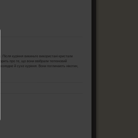
. Після куріння викиньте використані кристали
ворить про те, що вони ввібрали тютюновий
охолодне й сухе куріння. Вони поглинають нікотин,