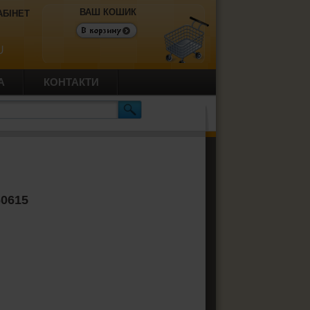
ВАШ КОШИК
АБІНЕТ
U
А
КОНТАКТИ
60615