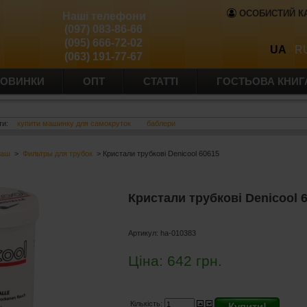
ОСОБИСТИЙ К
Наші телефони
(097) 083-86-66
(095) 666-72-02
UA
R
(063) 191-77-67
ОВИНКИ
ОПТ
СТАТТІ
ГОСТЬОВА КНИГ
ти:
купити машинку для самокруток
баблери
баш
>
Фильтры для трубок
> Кристали трубкові Denicool 60615
Кристали трубкові Denicool 
Артикул:
ha-010383
Ціна:
642
грн.
Кількість:
Купити!