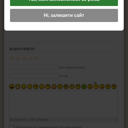
Модель:
Camouflage
Матеріал:
Пластик
Паливо:
Газ
Ні, залишити сайт
Запал:
П'єзо
Полум'я:
Турбо
Можливість заправити:
Є
ДОДАТИ ВІДГУК
☆
☆
☆
☆
☆
Ім'я (обов'язкове)
E-mail
Залишилося:
1000
символів
Підписатися на повідомлення про нові відгуки