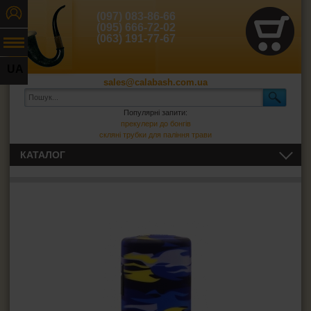
(097) 083-86-66
(095) 666-72-02
(063) 191-77-67
UA
sales@calabash.com.ua
RU
Популярні запити:
прекулери до бонгів
скляні трубки для паління трави
КАТАЛОГ
ЛЮЛЬКИ І ВСЕ ДЛЯ НИХ
СИГАРИ, СИГАРИЛИ ТА ВСЕ ДЛЯ НИХ
ВСЕ ДЛЯ СИГАРЕТ І САМОКРУТОК
ЗАПАЛЬНИЧКИ
Запальнички