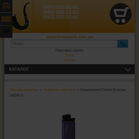
(097) 083-86-66
(095) 666-72-02
(063) 191-77-67
UA
sales@calabash.com.ua
RU
Популярні запити:
бонги
бланти
КАТАЛОГ
ЛЮЛЬКИ І ВСЕ ДЛЯ НИХ
Магазин Калабаш
>
Зажигалки обычные
> Запальничка Cricket Бузкова
СИГАРИ, СИГАРИЛИ ТА ВСЕ ДЛЯ НИХ
148250-8
ВСЕ ДЛЯ СИГАРЕТ І САМОКРУТОК
ЗАПАЛЬНИЧКИ
Запальнички