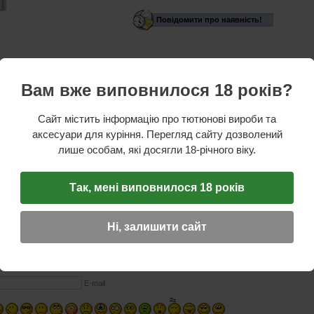
Повідомити про наявність!
omic
Вам вже виповнилося 18 років?
у:
Німеччина
ник:
Китай
чки:
для трубки
Сайт містить інформацію про тютюнові вироби та
аз
аксесуари для куріння. Перегляд сайту дозволений
алу:
п'єзоелектричний
лише особам, які досягли 18-річного віку.
 газу:
звичайний
стик
Так, мені виповнилося 18 років
ГУК
Ні, залишити сайт
☆
☆
☆
Ім'я (обов'язкове)
E-mail