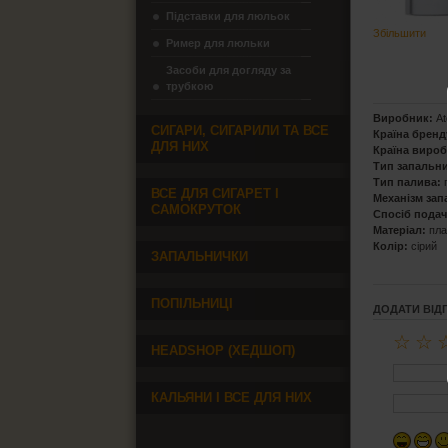
Підставки для люльок
Збільшити
Ример для люльки
Засоби для догляду за
трубкою
Виробник:
At
СИГАРИ, СИГАРИЛИ ТА ВСЕ
Країна бренд
ДЛЯ НИХ
Країна вироб
Тип запальни
Тип палива:
г
ВСЕ ДЛЯ СИГАРЕТ І
Механізм зап
САМОКРУТОК
Спосіб подачі
Матеріал:
пла
Колір:
сірий
ЗАПАЛЬНИЧКИ
ПОПІЛЬНИЦІ
ДОДАТИ ВІД
☆
☆
HEADSHOP (ХЕДШОП)
КАЛЬЯНИ І ВСЕ ДЛЯ НИХ