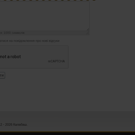
ся:
1000
символів
атися на повідомлення про нові відгуки
ти
12 - 2026 Калабаш.