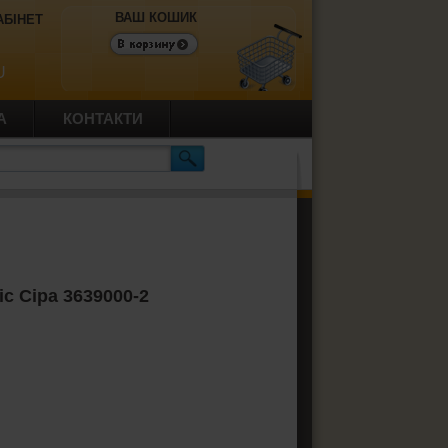
ВАШ КОШИК
АБІНЕТ
U
А
КОНТАКТИ
c Сіра 3639000-2