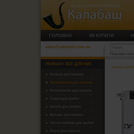
ГОЛОВНА
ЯК КУПИТИ
Н
sales@calabash.com.ua
Популярні запи
ЛЮЛЬКИ І ВСЕ ДЛЯ НИХ
Магазин Кала
Люльки для паління
Запальнички для люльок
Попільнички для люльок
Сумки для трубок
Кисети для тютюну
Фільтри для люльок
Чистка-трійник для трубок
Йоржі для люльок