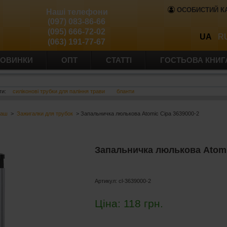
ОСОБИСТИЙ К
Наші телефони
(097) 083-86-66
(095) 666-72-02
UA
R
(063) 191-77-67
ОВИНКИ
ОПТ
СТАТТІ
ГОСТЬОВА КНИГ
ти:
силіконові трубки для паління трави
бланти
баш
>
Зажигалки для трубок
> Запальничка люлькова Atomic Сіра 3639000-2
Запальничка люлькова Atomi
Артикул:
cl-3639000-2
Ціна:
118
грн.