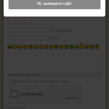
Йоржі для люльок
Ні, залишити сайт
Підставки для люльок
ДОДАТИ ВІДГУК
Ример для люльки
☆
☆
☆
☆
☆
Засоби для догляду за трубкою
Ім'я (обов'язкове)
СИГАРИ, СИГАРИЛИ ТА ВСЕ ДЛЯ НИХ
E-mail
ВСЕ ДЛЯ СИГАРЕТ І САМОКРУТОК
ЗАПАЛЬНИЧКИ
ПОПІЛЬНИЦІ
Залишилося:
1000
символів
HEADSHOP (ХЕДШОП)
Підписатися на повідомлення про нові відгуки
КАЛЬЯНИ І ВСЕ ДЛЯ НИХ