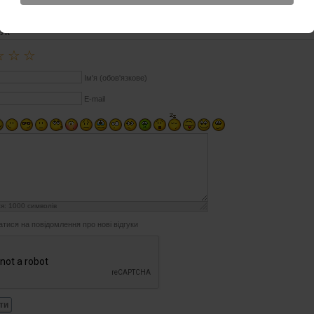
ГУК
☆
☆
☆
Ім'я (обов'язкове)
E-mail
ся:
1000
символів
атися на повідомлення про нові відгуки
ти