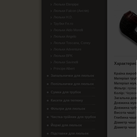
Люльки Elenpipe
Люльки Falcon (Англія)
Люльки H.D.
Трубки Fe.ro
Люльки Aldo Morelli
Люльки Angelo
Люльки Toscana, Coney
Люльки Adventure
Люльки BPK
Люльки Savinelli
Характерис
Principe Albert
Країна вироб
Запальнички для люльок
Матеріал тру
Матеріал мун
Попільнички для люльок
Фільтр:
прямо
Сумки для трубок
Колір:
Червон
Загальна до
Кисети для тютюну
Довжина мун
Довжина чуб
Фільтри для люльок
Висота чаші:
Чистка-трійник для трубок
Глибина чаші
Діаметр чаші
Йоржі для люльок
Діаметр чаші
Підставки для люльок