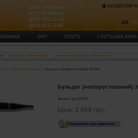
ОСОБИСТИЙ К
Наші телефони
(097) 083-86-66
(095) 666-72-02
UA
R
(063) 191-77-67
ОВИНКИ
ОПТ
СТАТТІ
ГОСТЬОВА КНИГ
ти:
трубка для паління трави
силіконові трубки для паління трави
баш
>
Трубки для курения
> Бульдог (напіврустований) 303380
Бульдог (напіврустований) 
Артикул:
gg-303380
Ціна:
2 658
грн.
Повідомити про наявність!