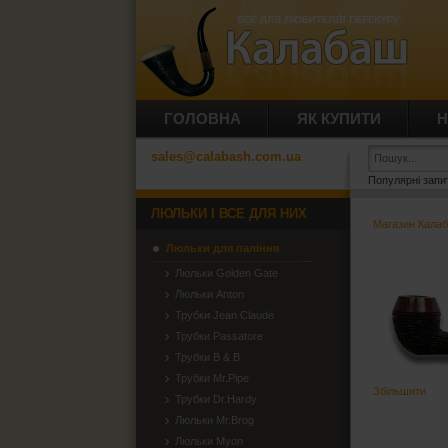
ГОЛОВНА
ЯК КУПИТИ
Н
sales@calabash.com.ua
Популярні запи
ЛЮЛЬКИ І ВСЕ ДЛЯ НИХ
Магазин Кала
Люльки для паління
Люльки Golden Gate
Люльки Anton
Трубки Jean Claude
Трубки Passatore
Трубки B & B
Трубки Mr.Pipe
Збільшити
Трубки Dr.Hardy
Люльки Mr.Brog
Люльки Myon