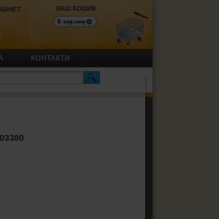
ВАШ КОШИК
АБІНЕТ
U
А
КОНТАКТИ
303380