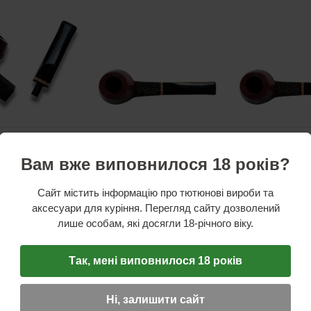
тика
Вам вже виповнилося 18 років?
ник:
Україна
бки:
верес
дштука:
ебоніт
Сайт містить інформацію про тютюнові вироби та
го куріння
аксесуари для куріння. Перегляд сайту дозволений
ий, Чорний руст
лише особам, які досягли 18-річного віку.
вжина трубки:
14,5
см
дштука:
7,5
см
ука:
7
см
5,3
см
Так, мені виповнилося 18 років
:
4,5
см
 зовнішній:
4
см
 внутрішній:
2,2
см
Ні, залишити сайт