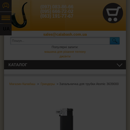
(097) 083-86-66
(095) 666-72-02
(063) 191-77-67
UA
sales@calabash.com.ua
RU
Популярні запити:
машина для різання тютюну
джоінти
КАТАЛОГ
ЛЮЛЬКИ І ВСЕ ДЛЯ НИХ
Магазин Калабаш
>
Гриндеры
> Запальничка для трубки Atomic 3639000
СИГАРИ, СИГАРИЛИ ТА ВСЕ ДЛЯ НИХ
ВСЕ ДЛЯ СИГАРЕТ І САМОКРУТОК
ЗАПАЛЬНИЧКИ
ПОПІЛЬНИЦІ