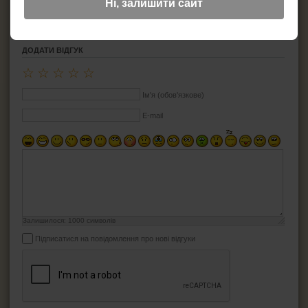
Ні, залишити сайт
Матеріал: пластик
ДОДАТИ ВІДГУК
☆
☆
☆
☆
☆
Ім'я (обов'язкове)
E-mail
Залишилося:
1000
символів
Підписатися на повідомлення про нові відгуки