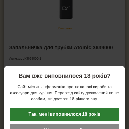
HEADSHOP (ХЕДШОП)
Бонги
Збільшити
Трубка для паління маленьки
Гріндери
Металеві гріндер
Запальничка для трубки Atomic 3639000
Пластикові гріндери
Бланти
Артикул:
cl-3639000-1
Джоінти
Ціна:
118
грн.
Вам вже виповнилося 18 років?
КАЛЬЯНИ І ВСЕ ДЛЯ НИХ
Повідомити про наявність!
Сайт містить інформацію про тютюнові вироби та
аксесуари для куріння. Перегляд сайту дозволений лише
особам, які досягли 18-річного віку.
Характеристика
Тип запальнички: для трубки
Так, мені виповнилося 18 років
Тип палива: газ
Механізм запалу: п'єзоелектричний
Спосіб подачі газу: звичайний