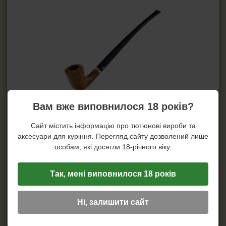
Йоржі для люльок
Підставки для люльок
Ример для люльки
Засоби для догляду за трубкою
СИГАРИ, СИГАРИЛИ ТА ВСЕ ДЛЯ НИХ
ВСЕ ДЛЯ СИГАРЕТ І САМОКРУТОК
Вам вже виповнилося 18 років?
ЗАПАЛЬНИЧКИ
Сайт містить інформацію про тютюнові вироби та
аксесуари для куріння. Перегляд сайту дозволений лише
ПОПІЛЬНИЦІ
особам, які досягли 18-річного віку.
HEADSHOP (ХЕДШОП)
Так, мені виповнилося 18 років
КАЛЬЯНИ І ВСЕ ДЛЯ НИХ
Ні, залишити сайт
Характеристики
Країна виробник:
Україна