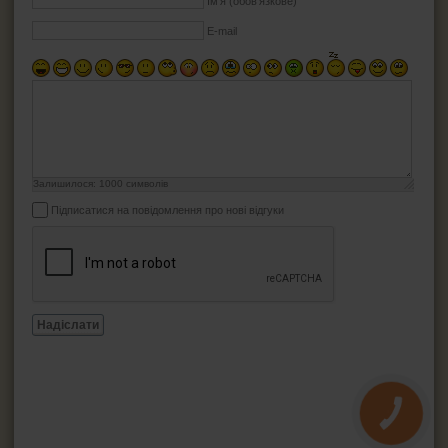
Ім'я (обов'язкове)
E-mail
Залишилося:
1000
символів
Підписатися на повідомлення про нові відгуки
Надіслати
КНОПКА
ЗВ'ЯЗКУ