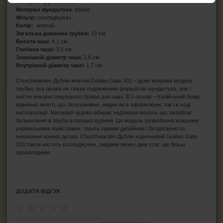
Матеріал трубки:
верес
Матеріал мундштука
: ебоніт
Фільтр:
охолоджувач
Колір:
жовтий
Загальна довжина трубки:
19 см
Висота чаші
: 4,1 см
Глибина чаші:
3,5 см
Зовнішній діаметр чаші:
2,6 см
Внутрішній діаметр чаші:
1,7 см
Churchwarden Дублін жовтий Golden Gate 303 – дуже яскрава модель
трубки, яка цікава не тільки подовженим форматом мундштука, але і
якістю використовуваного бріара для чаші. В її основі – італійський бріар
відмінної якості, що, безсумнівно, видно як в оформленні, так і в ході
експлуатації. Матеріал чудово вбирає надлишки вологи, що запобігає
булькотінню в трубці в процесі куріння. Ця модель розроблена кращими
українськими майстрами, тішить гарним дизайном і бездоганністю
виконання кожної деталі. Churchwarden Дублін коричневий Golden Gate
303 також містить охолоджувач, завдяки якому дим стає ще більш
прохолодним.
ДОДАТИ ВІДГУК
☆
☆
☆
☆
☆