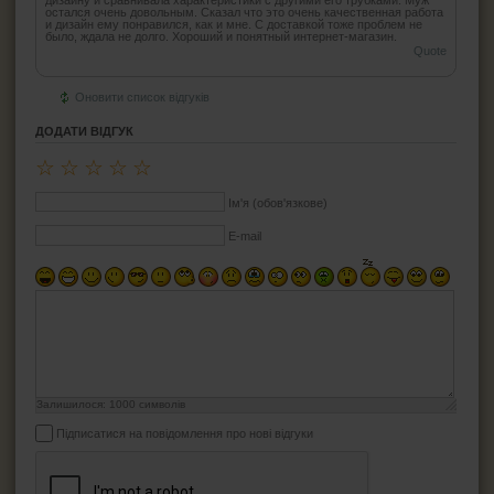
остался очень довольным. Сказал что это очень качественная работа
и дизайн ему понравился, как и мне. С доставкой тоже проблем не
было, ждала не долго. Хороший и понятный интернет-магазин.
Quote
Оновити список відгуків
ДОДАТИ ВІДГУК
☆
☆
☆
☆
☆
Ім'я (обов'язкове)
E-mail
Залишилося:
1000
символів
Підписатися на повідомлення про нові відгуки