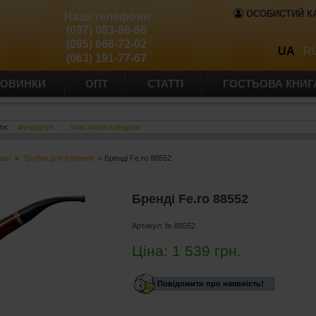
ОСОБИСТИЙ К
Наші телефони
(097) 083-86-66
(095) 666-72-02
UA
R
(063) 191-77-67
ОВИНКИ
ОПТ
СТАТТІ
ГОСТЬОВА КНИГ
ти:
мундштук
пластикові гріндери
баш
>
Трубки для курения
> Бренді Fe.ro 88552
Бренді Fe.ro 88552
Артикул:
fe-88552
Ціна:
1 539
грн.
Повідомити про наявність!