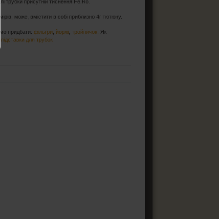
лі трубки присутній тиснення Fe.Ro.
рів, може, вмістити в собі приблизно 4г тютюну.
ємо придбати:
фільтри
,
йоржі
,
тройничок
. Як
а
підставки для трубок