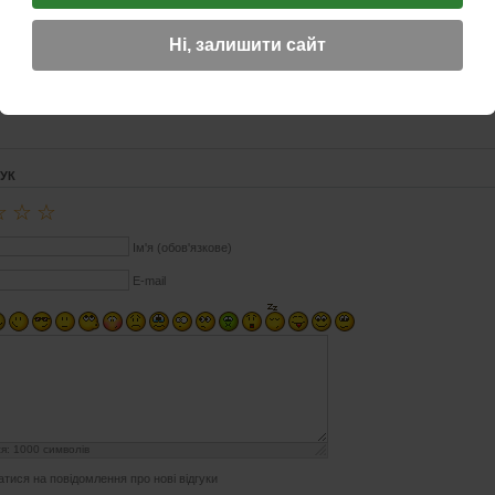
кільцем, переливаються різними кольорами в залежності від кута освітлення. На стамме
икористовує 9мм фільтр в якості фільтрації тютюнового диму. Чаша досить значних розмі
Ні, залишити сайт
перша трубка і у Вас немає необхідних аксесуарів по догляду за трубкою, рекоменду
есуари варто звернути увагу на:
трубкові запальнички
,
попільнички для трубок
,
сумки
т
ГУК
☆
☆
☆
Ім'я (обов'язкове)
E-mail
ся:
1000
символів
атися на повідомлення про нові відгуки