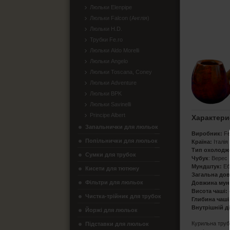
Люльки Elenpipe
Люльки Falcon (Англія)
Люльки H.D.
Трубки Fe.ro
Люльки Aldo Morelli
Люльки Angelo
Люльки Toscana, Coney
Люльки Adventure
Люльки BPK
Люльки Savinelli
Principe Albert
Характери
Запальнички для люльок
Виробник:
Fe
Попільнички для люльок
Країна:
Італія
Тип охолодж
Сумки для трубок
Чубук
: Верес
Мундштук:
Еб
Кисети для тютюну
Загальна дов
Фільтри для люльок
Довжина мун
Висота чаші:
Чистка-трійник для трубок
Глибина чаші
Внутрішній д
Йоржі для люльок
Курильна труб
Підставки для люльок