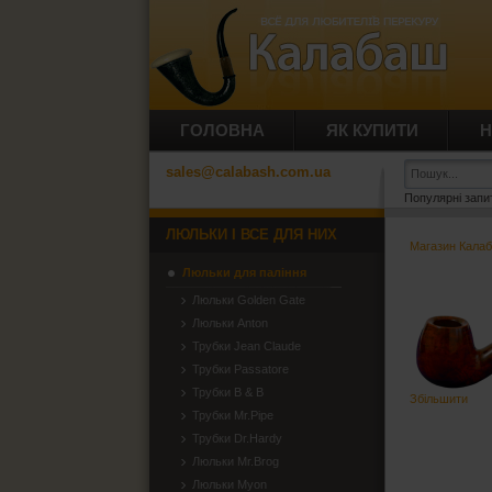
ГОЛОВНА
ЯК КУПИТИ
Н
sales@calabash.com.ua
Популярні запи
ЛЮЛЬКИ І ВСЕ ДЛЯ НИХ
Магазин Кала
Люльки для паління
Люльки Golden Gate
Люльки Anton
Трубки Jean Claude
Трубки Passatore
Трубки B & B
Збільшити
Трубки Mr.Pipe
Трубки Dr.Hardy
Люльки Mr.Brog
Люльки Myon