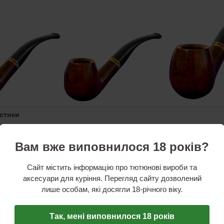
стики
.ro
Вам вже виповнилося 18 років?
ення:
Фільтр 9 мм
оніт
Сайт містить інформацію про тютюнові вироби та
жина трубки:
135 мм
аксесуари для куріння. Перегляд сайту дозволений
дштука:
70 мм
43 мм
лише особам, які досягли 18-річного віку.
:
39 мм
іаметр чаші:
20 мм
Так, мені виповнилося 18 років
ка бент з чашею бренді виготовлена із бріара вересу італійською компанією Fe.Ro. Му