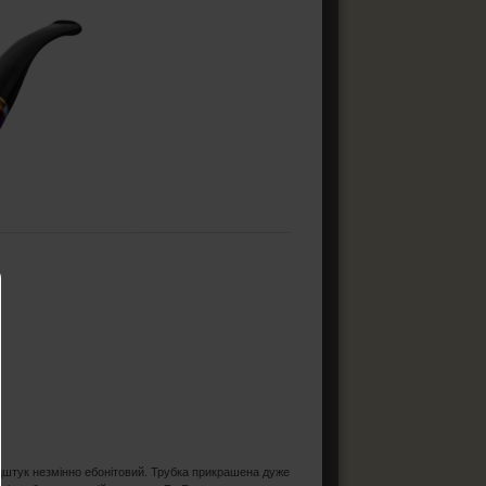
ндштук незмінно ебонітовий. Трубка прикрашена дуже