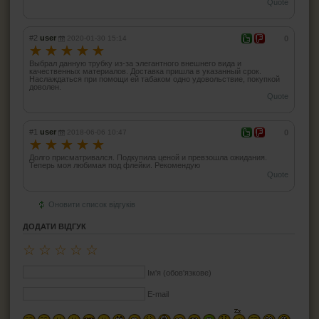
Quote
#2
user
2020-01-30 15:14
0
☆
☆
☆
☆
☆
Выбрал данную трубку из-за элегантного внешнего вида и
качественных материалов. Доставка пришла в указанный срок.
Наслаждаться при помощи ей табаком одно удовольствие, покупкой
доволен.
Quote
#1
user
2018-06-06 10:47
0
☆
☆
☆
☆
☆
Долго присматривался. Подкупила ценой и превзошла ожидания.
Теперь моя любимая под флейки. Рекомендую
Quote
Оновити список відгуків
ДОДАТИ ВІДГУК
☆
☆
☆
☆
☆
Ім'я (обов'язкове)
E-mail