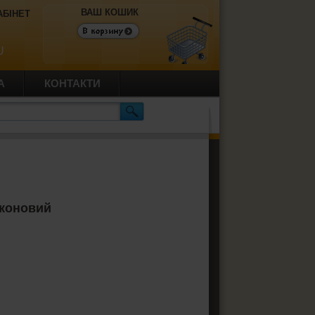
ВАШ КОШИК
АБІНЕТ
U
А
КОНТАКТИ
іконовий