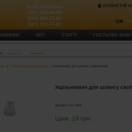
ОСОБИСТИЙ К
Наші телефони
(097) 083-86-66
(095) 666-72-02
UA
R
(063) 191-77-67
ОВИНКИ
ОПТ
СТАТТІ
ГОСТЬОВА КНИГ
ти:
мундштук
хьюмидор
баш
>
Уплотнители для кальяна
> Ущільнювач для шлангу силіконовий
Ущільнювач для шлангу сил
Артикул:
mo-1856
Ціна:
19
грн.