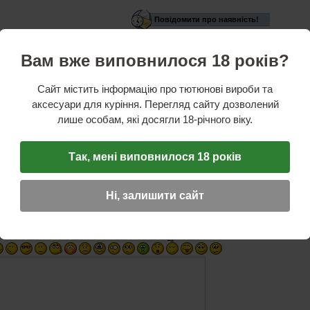
Повідомити про наявність!
Вам вже виповнилося 18 років?
стики
Сайт містить інформацію про тютюнові вироби та
аксесуари для куріння. Перегляд сайту дозволений
ікон
Колір:
білий
лише особам, які досягли 18-річного віку.
Так, мені виповнилося 18 років
ГУК
☆
☆
☆
Ні, залишити сайт
Ім'я (обов'язкове)
E-mail