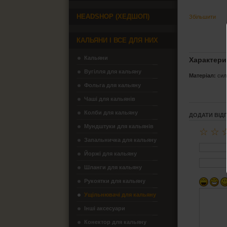
HEADSHOP (ХЕДШОП)
Збільшити
КАЛЬЯНИ І ВСЕ ДЛЯ НИХ
Кальяни
Характери
Вугілля для кальяну
Матеріал:
сил
Фольга для кальяну
Чаші для кальянів
Колби для кальяну
ДОДАТИ ВІД
Мундштуки для кальянів
☆
☆
Запальничка для кальяну
Йоржі для кальяну
Шланги для кальяну
Рукоятки для кальяну
Ущільнювачі для кальяну
Інші аксесуари
Конектор для кальяну