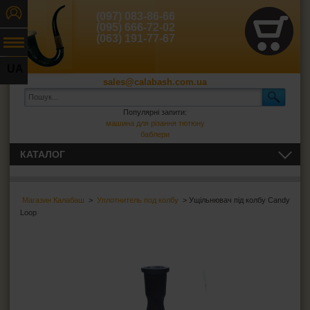
(097) 083-86-66
(095) 666-72-02
(063) 191-77-67
UA
sales@calabash.com.ua
RU
Популярні запити:
машина для різання тютюну
баблери
КАТАЛОГ
ЛЮЛЬКИ І ВСЕ ДЛЯ НИХ
Магазин Калабаш
>
Уплотнитель под колбу
> Ущільнювач під колбу Candy
СИГАРИ, СИГАРИЛИ ТА ВСЕ ДЛЯ НИХ
Loop
ВСЕ ДЛЯ СИГАРЕТ І САМОКРУТОК
ЗАПАЛЬНИЧКИ
ПОПІЛЬНИЦІ