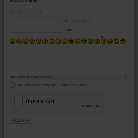
ДОДАТИ ВІДГУК
☆
☆
☆
☆
☆
Ім'я (обов'язкове)
E-mail
Залишилося:
1000
символів
Підписатися на повідомлення про нові відгуки
Надіслати