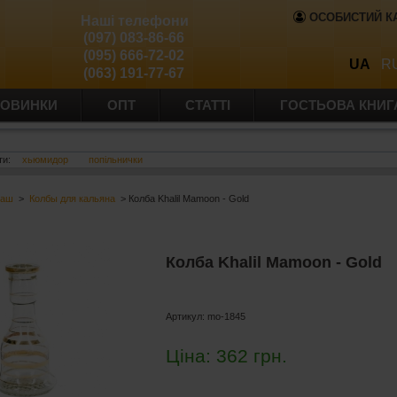
ОСОБИСТИЙ К
Наші телефони
(097) 083-86-66
(095) 666-72-02
UA
R
(063) 191-77-67
ОВИНКИ
ОПТ
СТАТТІ
ГОСТЬОВА КНИГ
ти:
хьюмидор
попільнички
баш
>
Колбы для кальяна
> Колба Khalil Mamoon - Gold
Колба Khalil Mamoon - Gold
Артикул:
mo-1845
Ціна:
362
грн.