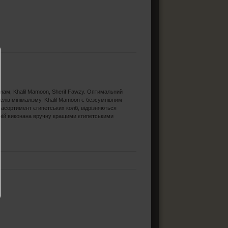
янам, Khalil Mamoon, Sherif Fawzy. Оптимальний
елів мінімалізму. Khalil Mamoon є безсумнівним
 асортимент єгипетських колб, відрізняються
о ній виконана вручну кращими єгипетськими