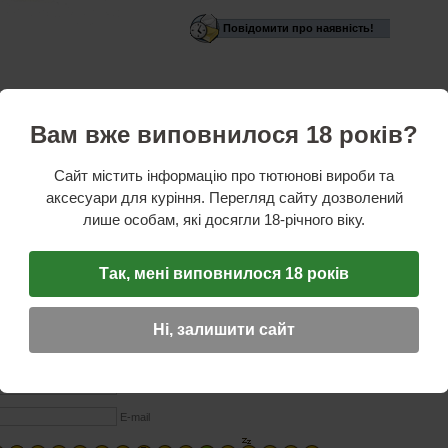
Повідомити про наявність!
стики
Вам вже виповнилося 18 років?
 Mamoon
Колір:
Золотий
Матеріал:
скло
Висота:
26-30 см
Обсяг колби:
2.5 літра
Сайт містить інформацію про тютюнові вироби та
 чудовою формою, підходить для кальянів серії Starbaz, Regal hookha, Сирійським каль
аксесуари для куріння. Перегляд сайту дозволений
асне дизайнерське рішення в оформленні - нічого зайвого, що однозначно порадує любит
обництва високоякісних кальянів і аксесуарів до них. Саме цей бренд пропонує широкий
лише особам, які досягли 18-річного віку.
изайном, практичністю і універсальністю. Пропонована колба цікава тим, що розпис п
якості основного матеріалу виступає жаростійке скло.
Так, мені виповнилося 18 років
ГУК
Ні, залишити сайт
☆
☆
☆
Ім'я (обов'язкове)
E-mail