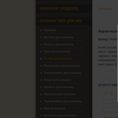
HEADSHOP (ХЕДШОП)
Збільшити
КАЛЬЯНИ І ВСЕ ДЛЯ НИХ
Кальяни
Характери
Вугілля для кальяну
Бренд:
Khalil
Фольга для кальяну
Колба володіє
Чаші для кальянів
обсяг і прекр
лідером з вир
Колби для кальяну
неймовірним д
майстрами. В 
Мундштуки для кальянів
Запальничка для кальяну
Йоржі для кальяну
ДОДАТИ ВІД
Шланги для кальяну
☆
☆
Рукоятки для кальяну
Ущільнювачі для кальяну
Інші аксесуари
Конектор для кальяну