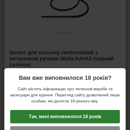
HEADSHOP (ХЕДШОП)
КАЛЬЯНИ І ВСЕ ДЛЯ НИХ
Збільшити
Кальяни
Вугілля для кальяну
Шланг для кальяну силіконовий з
Фольга для кальяну
металевою ручкою Molla KAYA2 (чорний
Чаші для кальянів
силікон)
Колби для кальяну
Артикул:
mo-2366
Вам вже виповнилося 18 років?
Мундштуки для кальянів
Запальничка для кальяну
Ціна:
411
грн.
Сайт містить інформацію про тютюнові вироби та
Йоржі для кальяну
аксесуари для куріння. Перегляд сайту дозволений лише
Повідомити про наявність!
особам, які досягли 18-річного віку.
Шланги для кальяну
Рукоятки для кальяну
Так, мені виповнилося 18 років
Ущільнювачі для кальяну
Характеристики
Інші аксесуари