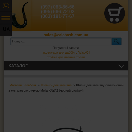
(097) 083-86-66
(095) 666-72-02
(063) 191-77-67
UA
sales@calabash.com.ua
RU
Популярні запити:
аксесуари для даббінгу Wax-Oil
трубка для паління трави
КАТАЛОГ
ЛЮЛЬКИ І ВСЕ ДЛЯ НИХ
Магазин Калабаш
>
Шланги для кальяна
> Шланг для кальяну силіконовий
СИГАРИ, СИГАРИЛИ ТА ВСЕ ДЛЯ НИХ
з металевою ручкою Molla KAYA2 (чорний силікон)
ВСЕ ДЛЯ СИГАРЕТ І САМОКРУТОК
ЗАПАЛЬНИЧКИ
ПОПІЛЬНИЦІ