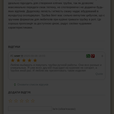
ідеально підходить для створення елітних трубок, так як дозволяє
максимально передати смак тютюну, не спотворюючи і не додаючи будь-
яких відтінків. Додаткову легкість і м'якість смаку надає вбудований в
мундштуці охолоджувач. Трубка бент має сильно вигнутим цибухом, що є
зручним форматом для любителів при курінні тримати трубку в роті. Це
хороша пропозиція за доступною ціною, радує своїми чудовими
характеристиками.
ВІДГУКИ
#1
user
2020-09-08 19:03
0
☆
☆
☆
☆
☆
Люблю выбирать и покупать трубки ручной работы. Они все разные и
уникальные. Я уже всех друзей подсадил на курение не сигарет, а
трубок иной раз. И люблю им презентовать такие изделия
Quote
Оновити список відгуків
ДОДАТИ ВІДГУК
☆
☆
☆
☆
☆
Ім'я (обов'язкове)