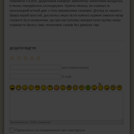
тримаючи її в роті. Додатковий комфорт забезпечує ебонітовий мундштук,
в якому передбачено охолоджувач. Курячи люльку, ви отримуєте
прохолодний м'який дим з чітко вираженими смаками. Догляд за чашею з
бріара вкрай простий, достатньо лише після кожного куріння знімати нагар
і можете бути впевненим, що при наступному використанні трубки знову
отримаєте багату гаму тютюнових смаків без домішок гарі.
ДОДАТИ ВІДГУК
☆
☆
☆
☆
☆
Ім'я (обов'язкове)
E-mail
Залишилося:
1000
символів
Підписатися на повідомлення про нові відгуки