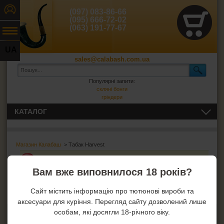
(097) 083-86-66
(095) 666-72-02
(063) 191-77-67
UA
sales@calabash.com.ua
RU
Популярні запити:
скляні бонги
гріндери
КАТАЛОГ
ЛЮЛЬКИ І ВСЕ ДЛЯ НИХ
Магазин Калабаш
> Табак Harvest
СИГАРИ, СИГАРИЛИ ТА ВСЕ ДЛЯ НИХ
:
Вам вже виповнилося 18 років?
ВСЕ ДЛЯ СИГАРЕТ І САМОКРУТОК
Сайт містить інформацію про тютюнові вироби та
ЗАПАЛЬНИЧКИ
аксесуари для куріння. Перегляд сайту дозволений лише
особам, які досягли 18-річного віку.
ПОПІЛЬНИЦІ