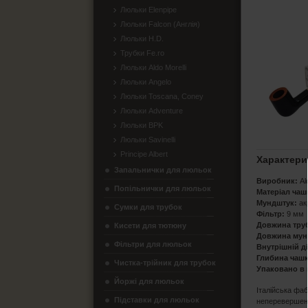
Люльки Elenpipe
Люльки Falcon (Англія)
Люльки H.D.
Трубки Fe.ro
Люльки Aldo Morelli
Люльки Angelo
Люльки Toscana, Coney
Люльки Adventure
Люльки BPK
Люльки Savinelli
Principe Albert
Характери
Запальнички для люльок
Виробник:
Ald
Попільнички для люльок
Матеріал чаш
Мундштук:
ак
Сумки для трубок
Фільтр:
9 мм
Довжина тру
Кисети для тютюну
Довжина мун
Фільтри для люльок
Внутрішній д
Глибина чашк
Чистка-трійник для трубок
Упаковано в
Йоржі для люльок
Італійська фаб
Підставки для люльок
неперевершено