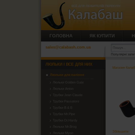
ГОЛОВНА
ЯК КУПИТИ
Н
sales@calabash.com.ua
Популярні запи
ЛЮЛЬКИ І ВСЕ ДЛЯ НИХ
Магазин Кала
Люльки для паління
Люльки Golden Gate
Люльки Anton
Трубки Jean Claude
Трубки Passatore
Трубки B & B
Трубки Mr.Pipe
Трубки Dr.Hardy
Люльки Mr.Brog
Збільшити
Люльки Myon