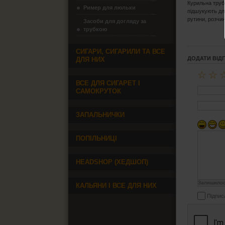
Курильна трубк
Ример для люльки
підшукують дл
рутини, розчи
Засоби для догляду за
трубкою
СИГАРИ, СИГАРИЛИ ТА ВСЕ
ДОДАТИ ВІД
ДЛЯ НИХ
☆
☆
ВСЕ ДЛЯ СИГАРЕТ І
САМОКРУТОК
ЗАПАЛЬНИЧКИ
ПОПІЛЬНИЦІ
HEADSHOP (ХЕДШОП)
Залишило
КАЛЬЯНИ І ВСЕ ДЛЯ НИХ
Підпис