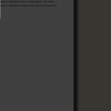
цінного використання і новачками, які лише
ками і повноцінно відпочити від повсякденної