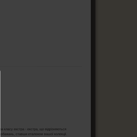
ра класу екстра - екстра, що відрізняються
обажань, ставши еталоном вашої колекції.