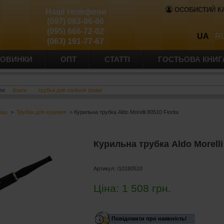
ОСОБИСТИЙ К
Наші телефони
(097) 083-86-66
(095) 666-72-02
UA
R
(063) 191-77-67
ОВИНКИ
ОПТ
СТАТТІ
ГОСТЬОВА КНИГ
ти:
бонги
трубка для паління трави
баш
>
Трубки для курения
> Курильна трубка Aldo Morelli 80510 Fiorita
Курильна трубка Aldo Morelli 
Артикул:
!10180510
Ціна:
1 508
грн.
Повідомити про наявність!