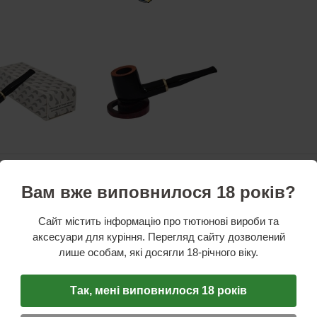
стики
o Morelli, Італія
Вам вже виповнилося 18 років?
ки
: верес, чорний
рил, чорний
Сайт містить інформацію про тютюнові вироби та
бки:
145 мм
аксесуари для куріння. Перегляд сайту дозволений
дштука:
75 мм
лише особам, які досягли 18-річного віку.
іаметр чашки чашки:
18 мм
и:
35 мм
 коробку
Так, мені виповнилося 18 років
рика Aldo Morelli відома у всьому світі своїми чудовими пропозиціями – трубками з бріа
ю якістю і стильним виглядом. Пропонована модель здатна виправдати безліч ваших п