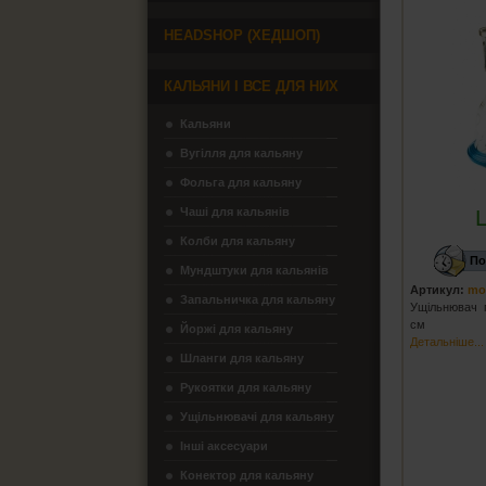
HEADSHOP (ХЕДШОП)
КАЛЬЯНИ І ВСЕ ДЛЯ НИХ
Кальяни
Вугілля для кальяну
Фольга для кальяну
Чаші для кальянів
Колби для кальяну
По
Мундштуки для кальянів
Артикул:
mo
Запальничка для кальяну
Ущільнювач п
см
Йоржі для кальяну
Детальніше...
Шланги для кальяну
Рукоятки для кальяну
Ущільнювачі для кальяну
Інші аксесуари
Конектор для кальяну