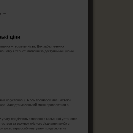
ь »»
ькі ціни
сування – герметичність. Для забезпечення
 нашому інтернет-магазині за доступними цінами.
шки на установці. А ось прошарок між шахтою і
суара. Занадто маленький може провалитися в
ву увагу приділяють створенню кальянної установки.
чується за рахунок якісного з'єднання колби з
іру аксесуара особливу увагу приділяють на