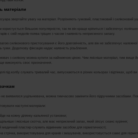
 підстави колби.
ть матеріали
есуара звертайте увагу на матеріал. Розрізняють гумовий, пластиковий і силіконовий у
и користується більшою популярністю, так як він краще кріпиться і забезпечує поліпшену
арів є свій недолік-поява тріщин з часом і наявність неприємного запаху.
агою силіконового пристосування є його довговічність, але він не забезпечує належної
ть гуми. Додаткову фіксацію надає наявність різьблення.
ювач з силікону можна купити за найнижчою ціною. Чим якісніше матеріал, тим вище йо
аще виконують своє призначення.
елі під колбу служать тривалий час, випускаються в різних кольорах і відтінках, щоб в
вачкам
 не виявилося ущільнювача, можна тимчасово замінити його підручними засобами. Пов
овувати наступні матеріали:
ійде на кожну ділянку кальянної установки;
щільніше і якісніше скотча, але має неприємний запах, який зіпсує сеанс куріння;
й медичний пластир-служить відмінним засобом для герметичності;
на стрічка, використовувана для кранів і змішувачів, використовується саме для гермет