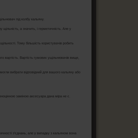
щільнювач під колбу кальяну.
 щільність, а значить, і герметичність. Але у
 щільності. Тому більшість користувачів робить
го вартість. Вартість гумових ущільнювачів вище,
и могли вибрати відповідний для вашого кальяну або
ноцінною заміною аксесуара дана міра не є.
ичності з'єднань, але у випадку з кальяном вона