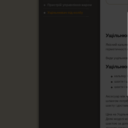
Пристрій управління жаром
Ущільнювач під колбу
Ущільнюв
Якісний кальян
герметичності 
Види ущільнюв
Ущільнюв
кальяну і
шахти і 
шахти і к
Аксесуар між ч
шлангом потріб
шахту і достав
Ціна на Ущільн
Деякі моделі м
шахтою за допо