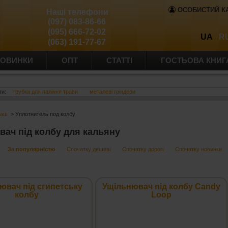
ОСОБИСТИЙ К
Наші телефони
(097) 083-86-66
(095) 666-72-02
UA
R
(063) 191-77-67
ОВИНКИ
ОПТ
СТАТТІ
ГОСТЬОВА КНИГ
ти:
трубка для паління трави
металеві гріндери
баш
> Уплотнитель под колбу
вач під колбу для кальяну
За популярністю
Спочатку дешеві
Спочатку дорогі
Спочатку новинки
ювач під єгипетську
Ущільнювач під колбу Candy
колбу
Loop