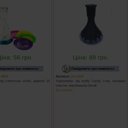
Ціна:
56
грн.
Ціна:
89
грн.
відомити про наявність!
Повідомити про наявність!
-1824
Артикул:
mo-2115
ід єгипетську колбу, діаметр 15
Ущільнювач під колбу Candy Loop, матеріал
пластик, виробництво Китай
Детальніше...