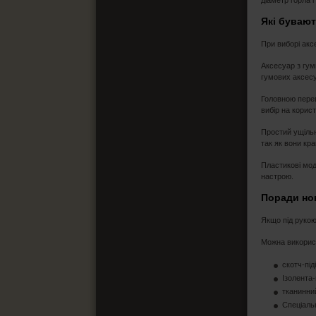
діаметр горла і
Які буваю
При виборі акс
Аксесуар з гум
гумових аксесу
Головною перев
вибір на корис
Простий ущільн
так як вони кр
Пластикові мод
настрою.
Поради но
Якщо під рукою
Можна використ
скотч-під
Ізолента-
тканинни
Спеціаль