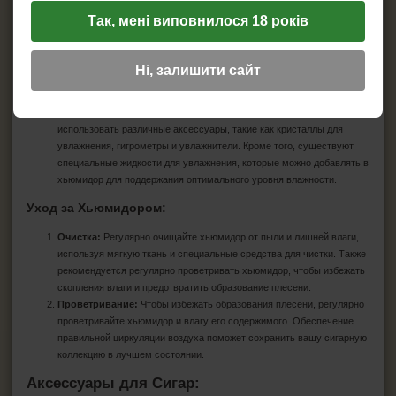
Способы Хранения Сигар:
Так, мені виповнилося 18 років
Условия Хранения:
Важно хранить сигары в хьюмидоре при
температуре от 18 до 21 градуса Цельсия и влажности от 65% до
Ні, залишити сайт
72%. Для этого важно периодически проверять и калибровать
гигрометр, который измеряет уровень влажности в хьюмидоре.
Дополнительные Аксессуары:
Для хранения сигар можно
использовать различные аксессуары, такие как кристаллы для
увлажнения, гигрометры и увлажнители. Кроме того, существуют
специальные жидкости для увлажнения, которые можно добавлять в
хьюмидор для поддержания оптимального уровня влажности.
Уход за Хьюмидором:
Очистка:
Регулярно очищайте хьюмидор от пыли и лишней влаги,
используя мягкую ткань и специальные средства для чистки. Также
рекомендуется регулярно проветривать хьюмидор, чтобы избежать
скопления влаги и предотвратить образование плесени.
Проветривание:
Чтобы избежать образования плесени, регулярно
проветривайте хьюмидор и влагу его содержимого. Обеспечение
правильной циркуляции воздуха поможет сохранить вашу сигарную
коллекцию в лучшем состоянии.
Аксессуары для Сигар: