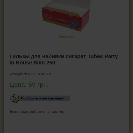
Гильзы для сигарет
Firebox
Atomic
Gama
Hocus
Companeros
Увеличить
Smokster
T&T
Silver Star
Гильзы для набивки сигарет Tubes Party
Korona
in House Slim 250
Fenix
Ящик сигаретных гильз
Артикул:
ml-8595134501889
Angel
Цена:
59
грн.
Marlboro
LUX
Golden Leaf
Сообщить о поступлении!
Minesota
CARTEL
Этого товара сейчас нет в наличии.
Magnus
DESPERADOS
MORENO