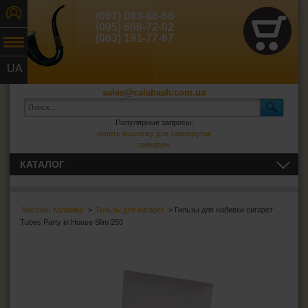
(097) 083-86-66
(095) 666-72-02
(063) 191-77-67
UA
RU
sales@calabash.com.ua
Популярные запросы:
купить машинку для самокруток
гриндеры
КАТАЛОГ
ТРУБКИ И ВСЁ ДЛЯ НИХ
Магазин Калабаш
>
Гильзы для сигарет
> Гильзы для набивки сигарет
СИГАРЫ, СИГАРИЛЛЫ И ВСЁ ДЛЯ НИХ
Tubes Party in House Slim 250
ВСЁ ДЛЯ СИГАРЕТ И САМОКРУТОК
Сигаретная бумага
Фильтры для самокруток