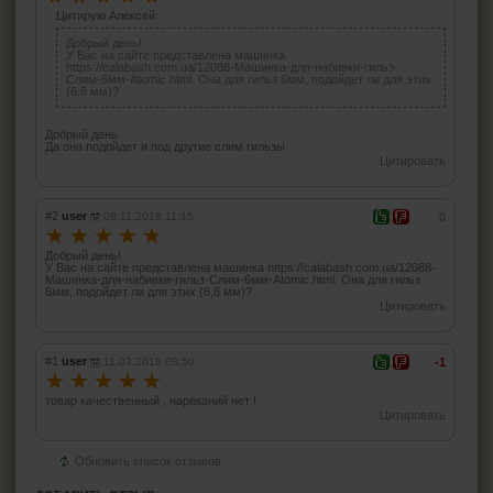
Цитирую Алексей:
Добрый день!
У Вас на сайте представлена машинка
https://calabash.com.ua/12088-Машинка-для-набивки-гильз-
Слим-6мм-Atomic.html. Она для гильз 6мм, подойдет ли для этих
(6,8 мм)?
Добрый день.
Да она подойдет и под другие слим гильзы
Цитировать
#2
user
08.11.2018 11:15
0
☆
☆
☆
☆
☆
Добрый день!
У Вас на сайте представлена машинка https://calabash.com.ua/12088-
Машинка-для-набивки-гильз-Слим-6мм-Atomic.html. Она для гильз
6мм, подойдет ли для этих (6,8 мм)?
Цитировать
#1
user
11.03.2018 08:50
-1
☆
☆
☆
☆
☆
товар качественный , нареканий нет !
Цитировать
Обновить список отзывов