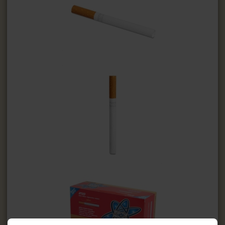
MAXI GOLD
Mascotte
Party in House
Pablo
Машинки для гильз
Машинки для самокруток
Мундштуки
Портсигары
Коробка для сигарет
Машинки для резки табака
ЗАЖИГАЛКИ
ПЕПЕЛЬНИЦЫ
HEADSHOP (ХЭДШОП)
КАЛЬЯНЫ И ВСЁ ДЛЯ НИХ