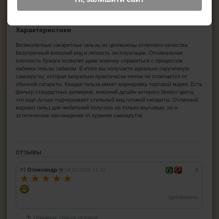
Характеристики
Великолепные сигаретные гильзы из целлюлозы отличного качества.
Безупречный внешний вид и легкость эксплуатации. Оптимальная
плотность бумаги позволит даже новичку справиться с процессом
набивки гильзы табаком. В итоге вы получаете идеально скрученную
самокрутку, которая визуально практически ничем не отличается от
обычной сигареты. Каждая гильза имеет маркировку торговой марки. Есть
фильтр стандартных размеров, внешний дизайн которого белого цвета,
что еще лучше подчеркивает стильный вид готовой сигареты. Отличный
вариант гильз для любителей получать не только вкусовые, но и
эстетические наслаждения от курения самокруток.
ОТЗЫВЫ
#1
Олександр
19.03.2026 13:22
0
☆
☆
☆
☆
☆
Цитировать
Обновить список отзывов