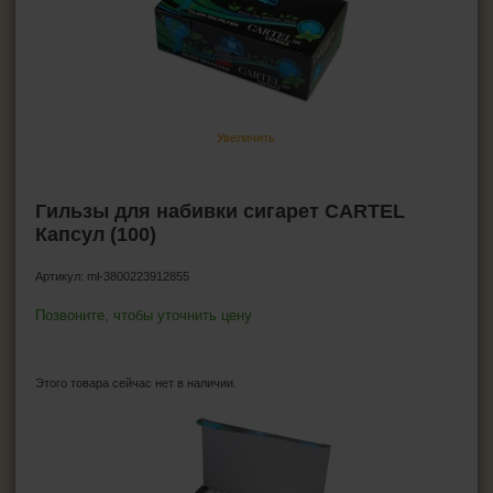
Гильзы для сигарет
Firebox
Atomic
Gama
Hocus
Companeros
Увеличить
Smokster
T&T
Silver Star
Гильзы для набивки сигарет CARTEL
Korona
Капсул (100)
Fenix
Ящик сигаретных гильз
Артикул:
ml-3800223912855
Angel
Позвоните, чтобы уточнить цену
Marlboro
LUX
Golden Leaf
Этого товара сейчас нет в наличии.
Minesota
CARTEL
Magnus
DESPERADOS
MORENO