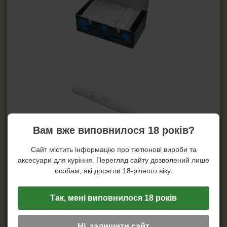
MAXI GOLD
Mascotte
Party in House
Pablo
Машинки для гильз
Машинки для самокруток
Мундштуки
Портсигары
Коробка для сигарет
Машинки для резки табака
Вам вже виповнилося 18 років?
ЗАЖИГАЛКИ
Сайт містить інформацію про тютюнові вироби та
аксесуари для куріння. Перегляд сайту дозволений лише
ПЕПЕЛЬНИЦЫ
особам, які досягли 18-річного віку.
HEADSHOP (ХЭДШОП)
Так, мені виповнилося 18 років
КАЛЬЯНЫ И ВСЁ ДЛЯ НИХ
Ні, залишити сайт