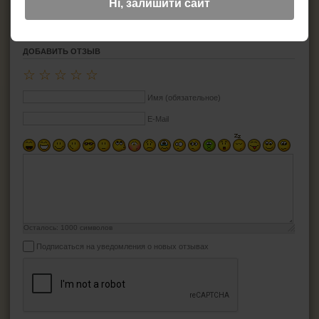
Ні, залишити сайт
ДОБАВИТЬ ОТЗЫВ
☆
☆
☆
☆
☆
Имя (обязательное)
E-Mail
Осталось:
1000
символов
Подписаться на уведомления о новых отзывах