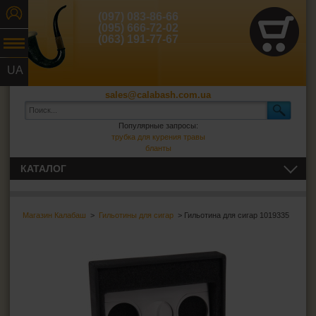
(097) 083-86-66
(095) 666-72-02
(063) 191-77-67
UA
RU
sales@calabash.com.ua
Популярные запросы:
трубка для курения травы
бланты
КАТАЛОГ
ТРУБКИ И ВСЁ ДЛЯ НИХ
Магазин Калабаш
>
Гильотины для сигар
> Гильотина для сигар 1019335
СИГАРЫ, СИГАРИЛЛЫ И ВСЁ ДЛЯ НИХ
Пепельницы для сигар
Зажигалки для сигар
Футляры для сигар
Гильотины для сигар