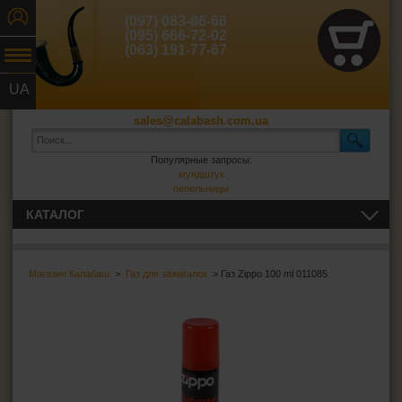
(097) 083-86-66
(095) 666-72-02
(063) 191-77-67
UA
RU
sales@calabash.com.ua
Популярные запросы:
мундштук
пепельницы
КАТАЛОГ
ТРУБКИ И ВСЁ ДЛЯ НИХ
Магазин Калабаш
>
Газ для зажигалок
> Газ Zippo 100 ml 011085
СИГАРЫ, СИГАРИЛЛЫ И ВСЁ ДЛЯ НИХ
ВСЁ ДЛЯ СИГАРЕТ И САМОКРУТОК
ЗАЖИГАЛКИ
Зажигалки обычные