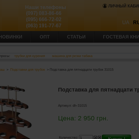
ЛИЧНЫЙ КАБИ
Наши телефоны
(097) 083-86-66
(095) 666-72-02
UA
R
(063) 191-77-67
НОВИНКИ
ОПТ
СТАТЬИ
ГОСТЕВАЯ КН
просы:
трубки для курения
машина для резки табака
баш
>
Подставки для трубок
> Подставка для пятнадцати трубок 31015
Подставка для пятнадцати т
Артикул:
dh-31015
Цена:
2 950
грн.
Количество:
Купить!