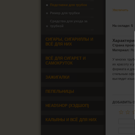
Подставки для трубок
Увеличить
Ример для трубки
Средства для ухода за
На складе: 5
трубкой
СИГАРЫ, СИГАРИЛЛЫ И
Характери
ВСЁ ДЛЯ НИХ
Страна прои
Материал:
Ясе
ВСЁ ДЛЯ СИГАРЕТ И
У многих труб
САМОКРУТОК
их красоту и 
формата и дли
стильным офо
ЗАЖИГАЛКИ
выглядит изыс
ПЕПЕЛЬНИЦЫ
ДОБАВИТЬ 
HEADSHOP (ХЭДШОП)
☆
☆
КАЛЬЯНЫ И ВСЁ ДЛЯ НИХ