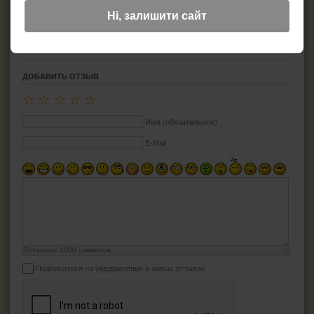
Материал:
Ясень, латунь
Ні, залишити сайт
Размеры: -
ДОБАВИТЬ ОТЗЫВ
☆
☆
☆
☆
☆
Имя (обязательное)
E-Mail
Осталось:
1000
символов
Подписаться на уведомления о новых отзывах