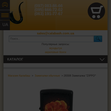
(097) 083-86-66
(095) 666-72-02
(063) 191-77-67
UA
RU
sales@calabash.com.ua
Популярные запросы:
мундштук
акриловые бонги
КАТАЛОГ
ТРУБКИ И ВСЁ ДЛЯ НИХ
Магазин Калабаш
>
Зажигалки обычные
> 28308 Зажигалка "ZIPPO"
СИГАРЫ, СИГАРИЛЛЫ И ВСЁ ДЛЯ НИХ
ВСЁ ДЛЯ СИГАРЕТ И САМОКРУТОК
ЗАЖИГАЛКИ
Зажигалки обычные