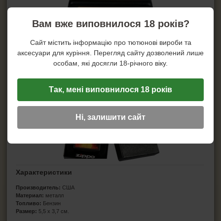
Вам вже виповнилося 18 років?
Сайт містить інформацію про тютюнові вироби та
аксесуари для куріння. Перегляд сайту дозволений лише
особам, які досягли 18-річного віку.
Так, мені виповнилося 18 років
Ні, залишити сайт
Характеристики
Производитель:
США
Материал:
металл
Топливо:
Бензин
Размер:
5,5 х 3,7 см.