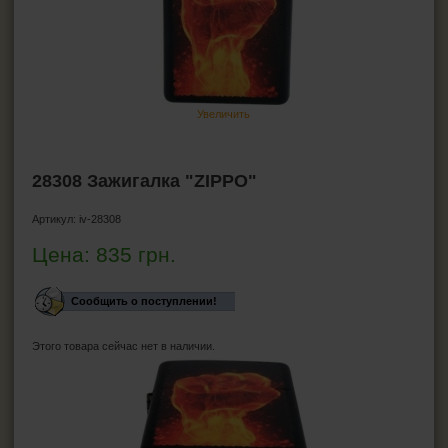
Зажигалка Cricket
Зажигалки турбо
Бензиновые зажигалки
Зажигалки для кальяна
Увеличить
Зажигалки для трубок
Зажигалки для сигар
28308 Зажигалка "ZIPPO"
Бытовые зажигалки
Артикул:
iv-28308
Газ для зажигалок
Цена:
835
грн.
Бензин для зажигалки
Кремень для зажигалки
Сообщить о поступлении!
ПЕПЕЛЬНИЦЫ
Этого товара сейчас нет в наличии.
HEADSHOP (ХЭДШОП)
КАЛЬЯНЫ И ВСЁ ДЛЯ НИХ